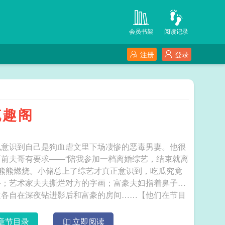
会员书架
阅读记录
注册
登录
笔趣阁
也意识到自己是狗血虐文里下场凄惨的恶毒男妻。他很
前夫哥有要求——“陪我参加一档离婚综艺，结束就离
之魂熊熊燃烧。小储总上了综艺才真正意识到，吃瓜究竟
手；艺术家夫夫撕烂对方的字画；富豪夫妇指着鼻子说
生各自在深夜钻进影后和富豪的房间……【他们在节目
的人】【估计都是被家里人逼着来的，以为能复合，没
等等，我是看错了吗，蹲在楼梯口看热闹的人是不是小
章节目录
立即阅读