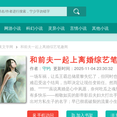
网游小说
科幻小说
灵异小说
言情小说
其他小说
夜文学网
>
和前夫一起上离婚综艺笔趣阁
和前夫一起上离婚综艺
作者：
守约
更新时间：2025-11-04 23:30:32
一场车祸，让瓜王霸总储星黎失忆了，但同时
难忍受这个结局，当即决定让现任变前任。然而
婚。”******虽说离婚是心中夙愿，奈何吃瓜
有多快乐——相敬如宾的影帝影后夫妇大打出
出对方私生子的名字；早已彻底破裂的流量小
上这么互揭老底真的好吗？毕竟都是有头有脸
想到更糟了】【情绪上来谁能控制得住啊……
手机访问
加入书架