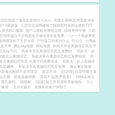
恋综后我成了疯批反派的白月光小
无限入侵MOD内置菜单游
1.0最新版
上恋综后全网磕疯了我和死对头的cp紫矜TXT
大师兄的心魔缠
国产山寨机有哪些品牌
拯救男神手册
上恋
空间穿越古代后称霸全京城动漫全集免费
一人一个诡故事笔
着两萌宝炸了王府水君
宁衍蓝芯的名叫什么
叶衍兰
小师妹
然是天帝
网站tag地图
网站地图
和前夫哥在离婚综艺吃瓜守
吃瓜by守约
和前夫哥在离婚综艺吃瓜免费txt
和前夫一起
和前夫上离婚综艺
和前夫哥在离婚综艺吃瓜免费阅读
和
哥在离婚综艺吃瓜 作者守约免费阅读
和前夫一起上离婚综
吃瓜笔趣阁
和前夫哥在离婚综艺吃瓜免费
嫡女重生悔婚，
家恶毒女配绝不是黑莲花
遥远不远
[综武侠] 综穿带着王者
白失败，那就追她闺蜜
遥远不远[熟男熟女]
1988从独立
黑石密码
撬墙角
[综漫] 岩王帝君满世界捡钱包
万人
一猴强
飞升失败后，直播算命客户抑郁了