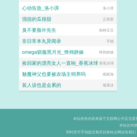
心动告急_洛小湃
洛小湃
强扭的瓜很甜
正萌君
臭不要脸许先生
南林豆豆
非日常本丸异闻录
手植
omega驯服黑月光_怿炜静姝
怿炜静姝
捡回家的漂亮女人一直响_香蕉冰球
香蕉冰球
魅魔神父也要被农场主饲养吗
眠眠海
装人设也是会累的
莓果冰
本站所有内容来源于互联网公开且无需登录
本站仅对
同时您可手动提交相关目标站点网址给我们