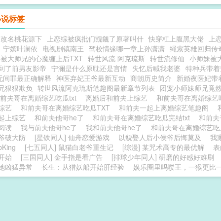
小说标签
人改名桃花源下
上恋综被疯批们觊觎了原著叫什
快穿杠上腹黑大佬
上
宁嫔叶澜依
电视剧镇南王
驾校情缘哪一章上孙潇潇
绳索英雄回归传奇
被大师兄的心魔缠上后TXT
转世风流 阿克琉斯
转世流修仙
小师妹被
到了前男友影帝
宁澜是什么原耽还是言情
失忆后喊我老婆
特种兵带着
无间罪最正确解释
神医弃妃王爷最新互动
商朝历史简介
新婚夜医妃带
兄狠狠欺负
转世风流阿克琉斯笔趣阁最新章节列表
团宠小师妹师兄竟
前夫哥在离婚综艺吃瓜txt
离婚后和前夫上综艺
和前夫哥在离婚综艺
婚综艺
和前夫哥在离婚综艺吃瓜TXT
和前夫一起上离婚综艺笔趣阁
起上综艺
和前夫他哥he了
和前夫哥在离婚综艺吃瓜完结txt
和前夫
费阅读
我与前夫他哥he了
我和前夫他哥he了
和前夫哥在离婚综艺
爷破大防
[星铁同人] 仙舟恋爱游戏
以貌娶人后小侯爷后悔莫及
我
King
[七五同人] 鼠猫白老爷重生记
[综漫] 某咒术高专的最优解
表
开始
[三国同人] 金手指是看广告
[排球少年同人] 研磨的好感好难刷
她凶猛异常
长生：从猎妖船开始肝经验
娱乐圈里吗喽王，一猴更比