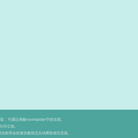
通过屏蔽novelspider字段实现。
任何立场。
爬虫程序会依据负载状态自动爬取相关页面。