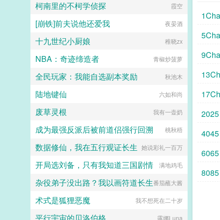
柯南里的不柯学侦探
霞空
1Cha
[崩铁]前夫说他还爱我
夜晏酒
5Cha
十九世纪小厨娘
稚晓zx
9Cha
NBA：奇迹缔造者
青椒炒菠萝
13Ch
全民玩家：我能自选副本奖励
秋池木
陆地键仙
17Ch
六如和尚
废草灵根
我有一壶奶
2025
成为最强反派后被前道侣强行回溯
桃秋梧
4045
数据修仙，我在五行观证长生
她说彩礼一百万
6065
开局选刘备，只有我知道三国剧情
满地鸡毛
8085
杂役弟子没出路？我以画符道长生
番茄蘸大酱
术式是狐狸恶魔
我不想死在二十岁
平行宇宙的贝洛伯格
露娜Luna