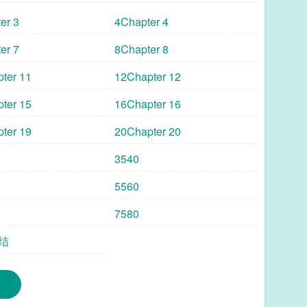
er 3
4Chapter 4
er 7
8Chapter 8
ter 11
12Chapter 12
ter 15
16Chapter 16
ter 19
20Chapter 20
3540
5560
7580
结