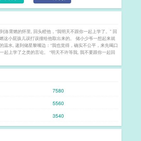
霄燃一起看，我说你们不是要离婚的嘛？！】发现镜头
时手足无措，拉着洛霄燃小声bb：“要不……咱俩也
意思一下，吵两句？不然离不成婚，麻烦可就大了。”洛霄燃：“……” 和前夫哥在离婚综艺吃瓜
到洛霄燃的怀里, 回头瞪他，“我明天不跟你一起上学了。” 回
霄燃这小屁孩儿误打误撞给他取出来的。 储小少爷一想起来就
的温水, 递到储星黎嘴边：“我也觉得，确实不公平，来先喝口
一起上学了之类的言论。 “明天不许等我, 我不要跟你一起回
7580
5560
3540