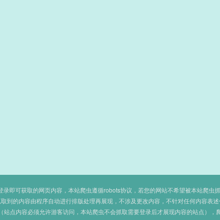
即可获取的网页内容，本站爬虫遵循robots协议，若您的网站不希望被本站爬虫抓取，可
抓取到的内容由程序自动进行排版处理再展现，不涉及更改内容，不针对任何内容表述
（站点内容必须允许游客访问，本站爬虫不会抓取需要登录后才展现内容的站点），