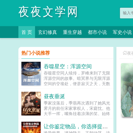
夜夜文学网
首 页
玄幻修真
重生穿越
都市小说
军史小说
热门小说推荐
夜
吞噬星空：浑源空间
吞噬星空同人续传，罗峰来到了无限
浑源空间的故事。暗冥界与无限浑源
空间的交接处，便是寂灭之天，无数
源世界都会缓慢飘向寂灭之天，最终
消散毁灭，而也只有领主级浑源生
昼夜垂涎
命，才能够抵挡‘寂灭之天’的灭绝之
季家没落后，季翡再次遇到了她风光
力。在寂灭之天内，有一根‘天渊
霁月的前任宋家掌权人，宋庭忱。他
柱’（时空轴心），其内部名为浑源
大手一挥，嘴角挂着凉薄的笑。始终
天渊（也称为太初之地），外表看着
不愿放过她，一次次的沉溺。男人始
其实是一根巨大无边的柱子，上面雕
终斯文矜贵，她却次次失控。她以
让你鉴定物品，你选择提取神通？
刻着深奥无比的‘空间禁忌’与‘时间禁
为，自己和他，莫过于此。直到某
忌’，交汇形成了‘时空禁忌’，这是‘天
诡异世界，诸神隐去，王朝动荡。沈