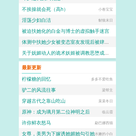
不挨操就会死（高h）
小卷宝宝
淫荡少妇白洁
豺狼末日
被迫扶她化的白金与博士的虚拟触手迷宫
体测中扶她少女被变态室友发现后被肆意玩弄
白虚
关于妩媚动人的诡术妖姬被调教恶堕成媚黑母猪乐芙兰的这档子事
愿璀璨的北极光永远闪耀
F心R
最新更新
柠檬糖的回忆
多多不爱吃鱼
驴二的风流往事
梁帮主
穿越古代之靠山吃山
杲杲冬日
原神：成为璃月第二位神明之后
临云霞
许你鲜衣怒马
勐巴娜西猫
女尊，美男为下嫁诱她媚她勾引她
水嫩的小白