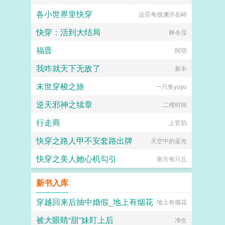
各小世界里快穿
达芬奇很渊渟岳峙
快穿：活到大结局
林令滢
福晋
阿琐
我咋就天下无敌了
新丰
末世穿梭之旅
一只鱼yuyu
逆天邪神之续章
二维时间
行走商
上官韵
快穿之路人甲不安套路出牌
天空中的蓝光
快穿之美人她心机勾引
南方有只丘
新书入库
穿越回来后抽中婚假_地上有烟花
地上有烟花
被大眼睛“甜”妹盯上后
净生