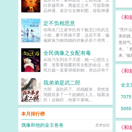
天，宋庭忱声音喑哑呜咽能不能，再
渊柱’支撑的关键所在。然而，覆灭
白穿越而来，携鉴定之术，可提取物
爱我一回？...
是世界的终点，轮回是世界的本质，
品神通。鉴定仕女舞剑图，提取神通
有始有终，终而又始，为轮回，世界
舞剑术鉴定染血佛珠，提取神通金刚
《和
的轮回之外，为极！...
拳鉴定残破将军塑像，提取神通穿杨
定不负相思意
箭染血塑像，借寿槐树，报恩狐女当
“凭什
传闻名门之家华氏有个貌丑口吃的五
沈白携万千神通降临时，身后是数不
小姐，爹不疼娘不爱，这还不算，偏
来的路
尽的诡异残骸。屈指一弹，便是白气
偏家族为她指婚的对象还是个渣男，
化剑，斩万丈桃林。怎么回事，你们
觉得气
大婚当日，新郎逃婚和三线女明星滚
怎么把我当成诡异了，我真不是诡异
水。”
床单弄的满城皆知。本该遭人嘲笑的
全民偶像之女配有毒
啊！...
来, ”
她，婚宴上玉手一指，给自己抓了个
从练习生到女子天团，她一心想往上
临时替补，完美逆袭。世人这才惊
爬，发誓要颠覆前世女配的命运，然
讶，原来五小姐不仅相貌倾城，而且
《和
而总裁一直要潜规则她，身边还有个
妙语连珠，天资聪慧。隐匿多年，锋
未来影视歌巨星在作妖！！！...
芒毕露，天才降世亮瞎世人眼。只是
我弟弟是武二郎
万万没想到，临时替补的新郎竟是个
全文
大麻烦。从此华笙夜夜被欺负，某人
大郎，该吃药了。武植醒来，突然发
终于忍无可忍大骂江流，你个王八
现眼前多了一个妩媚的人儿，端着汤
7075
蛋，说好了是形婚的？江总一脸无辜
药！这碗药，他要不要喝...
回道，没错啊，我一直在身体力行的
5055
维持这段婚姻，简称行婚！...
本月排行榜
偶像和他的金主爸爸
星梦妓院
《和