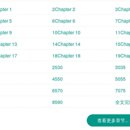
pter 1
2Chapter 2
3Chapt
pter 5
6Chapter 6
7Chapt
pter 9
10Chapter 10
11Chap
apter 13
14Chapter 14
15Chap
apter 17
18Chapter 18
19Chap
2530
3035
4550
5055
6570
7075
8590
全文完
查看更多章节...