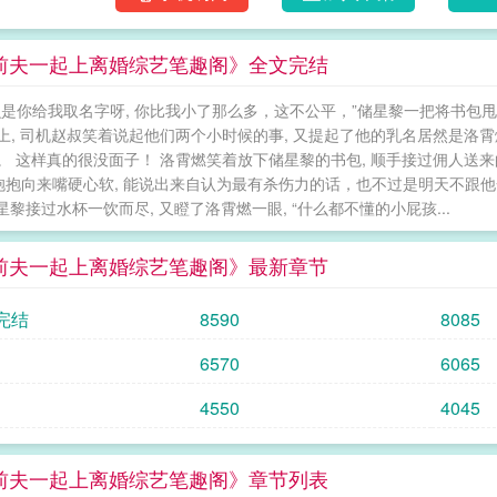
储总？】【他在……吃瓜？】【居然还揪着洛
突然转过来拍自己，吃瓜被抓个现行的储星黎顿
前夫一起上离婚综艺笔趣阁》全文完结
么是你给我取名字呀, 你比我小了那么多，这不公平，”储星黎一把将书包甩
上, 司机赵叔笑着说起他们两个小时候的事, 又提起了他的乳名居然是洛
。 这样真的很没面子！ 洛霄燃笑着放下储星黎的书包, 顺手接过佣人送来
 抱抱向来嘴硬心软, 能说出来自认为最有杀伤力的话，也不过是明天不跟他
储星黎接过水杯一饮而尽, 又瞪了洛霄燃一眼, “什么都不懂的小屁孩...
前夫一起上离婚综艺笔趣阁》最新章节
完结
8590
8085
6570
6065
4550
4045
前夫一起上离婚综艺笔趣阁》章节列表