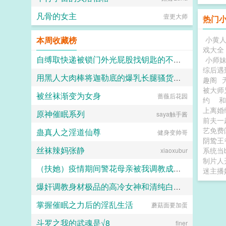
凡骨的女主
壹更大师
热门
本周收藏榜
小黄
戏大全
自缚取快递被锁门外光屁股找钥匙的不良妹妹
小师妹
综后遇
用黑人大肉棒将迦勒底的爆乳长腿骚货英灵一个个的全都调教成发情媚黑母猪贱婊吧
黑翼君
趣阁
被大师
被丝袜渐变为女身
克图格亚改二
蔷薇后花园
约
和
上离
原神催眠系列
saya触手酱
前夫一
艺免
蛊真人之淫道仙尊
健身变帅哥
阴鸷王
丝袜辣妈张静
系统当b
xiaoxubur
制片人
（扶她）疫情期间警花母亲被我调教成三洞全开的肉便器母狗
迷主播
爆奸调教身材极品的高冷女神和清纯白袜甜妹留学生，射满她们的鞋柜里的高跟鞋和小皮鞋
霜染official
掌握催眠之力后的淫乱生活
蘑菇面要加蛋
ni1l
斗罗之我的武魂是√8
finer