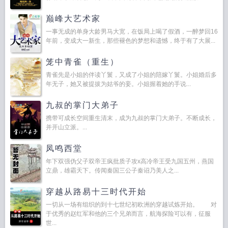
巅峰大艺术家
一事无成的单身大龄男马大宽，在饭局上喝了假酒，一醉梦回16
年前，变成大一新生，那些褪色的梦想和遗憾，终于有了大展...
笼中青雀（重生）
青雀先是小姐的伴读丫鬟，又成了小姐的陪嫁丫鬟。小姐婚后多
年无子，她又被提拔为姑爷的妾。小姐握着她的手说...
九叔的掌门大弟子
携带可成长空间重生清末，成为九叔的掌门大弟子。不断成长，
并开山立派。...
凤鸣西堂
年下双强伪父子双帝王疯批质子攻x高冷帝王受九国五州，燕国
立鼎，雄霸天下。传闻秦国三公子秦诏乃美人之...
穿越从路易十三时代开始
一切从一场有组织的到十七世纪初欧洲的穿越试炼开始。 对
于优秀的赵红军和他的三个兄弟而言，航海探险可以有，征服
世...