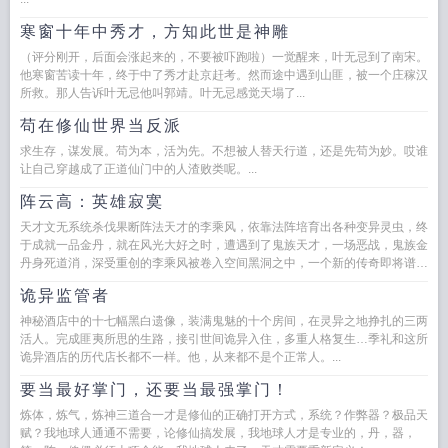
寒窗十年中秀才，方知此世是神雕
（评分刚开，后面会涨起来的，不要被吓跑啦）一觉醒来，叶无忌到了南宋。
他寒窗苦读十年，终于中了秀才赴京赶考。然而途中遇到山匪，被一个庄稼汉
所救。那人告诉叶无忌他叫郭靖。叶无忌感觉天塌了...
苟在修仙世界当反派
求生存，谋发展。苟为本，活为先。不想被人替天行道，还是先苟为妙。哎谁
让自己穿越成了正道仙门中的人渣败类呢。...
阵云高：英雄寂寞
天才文无系统杀伐果断阵法天才的李乘风，依靠法阵培育出各种变异灵虫，终
于成就一品金丹，就在风光大好之时，遭遇到了鬼族天才，一场恶战，鬼族金
丹身死道消，深受重创的李乘风被卷入空间黑洞之中，一个新的传奇即将谱
写。...
诡异监管者
神秘酒店中的十七幅黑白遗像，装满鬼魅的十个房间，在灵异之地挣扎的三两
活人。完成匪夷所思的生路，接引世间诡异入住，多重人格复生…季礼和这所
诡异酒店的历代店长都不一样。他，从来都不是个正常人。...
要当最好掌门，还要当最强掌门！
炼体，炼气，炼神三道合一才是修仙的正确打开方式，系统？作弊器？极品天
赋？我地球人通通不需要，论修仙搞发展，我地球人才是专业的，丹，器，