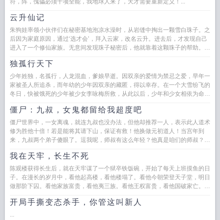
符，阵，傀儡必须十项全能，我地球人来了，天才需要重新定义！...
云升仙记
朱狗娃率领小伙伴们在秘密基地泡凉水澡时，从岩缝中掏出一颗雪白珠子。之
后因为家庭原因，通过‘选才会’，拜入云家，改名云升。进去后，才发现自己
进入了一个修仙家族。无意间发现珠子秘密后，他就靠着这颗珠子的帮助。从
一个中等资质的修士一步步跨...
独孤行天下
少年姓独，名孤行，人龙混血，爹娘早逝。因双亲的爱情为禁忌之爱，早年一
家被圣人所追杀，而年幼的少年因双亲的藏匿，得以幸存。在一个大雪纷飞的
冬日，快被饿死的少年被少女李咏梅所救，从此以后，少年和少女相依为命。
但天有不测风云，少女双腿被废...
僵尸：九叔，女鬼都留给我超度吧
僵尸世界中，一女离魂，就连九叔也没办法，但他却推荐一人，表示此人道术
修为胜他十倍！若是能将其请下山，保证有救！他换做元初道人！当宫年到
来，九叔两个弟子傻眼了。逗我呢，师叔有这么年轻？他真是咱们的师叔？！
这才十八岁吧？比我还...
我在天牢，长生不死
陈观楼获得长生后，就在天牢谋了一个狱卒铁饭碗，开始了每天上班摸鱼的日
子。在漫长的岁月中，看他起高楼，看他楼塌了。看他今朝荣登天子堂，明日
做那阶下囚。看他家族富贵，看他夷三族。看他王权富贵，看他国破家亡。变
化的是岁月人生，不变的是长生...
开局手撕变态杀手，你管这叫新人
...