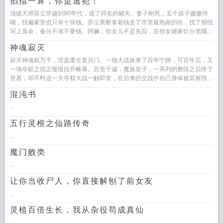
掐指一算，你是逃犯！
顶级天师苏尘穿越到90年代，成了同名的鳏夫。妻子刚死，五个孩子嗷嗷待
哺，找遍家里也只有十块钱。苏尘果断拿着钱去了市里最热闹的街，找了报纸
写上算命，备注不准不要钱。阿嫲，你女儿不是失踪，在你女婿家灶台里哦。
一天后，翠城城郊一民...
神魂寂灭
寂灭神魂弑万千，涅盘重生复兴门。一场大战换来了百年宁静，可百年后，又
一场夺权之战正慢慢拉开帷幕。百里千诚，魔族皇子，一系列的磨练之后终于
登基，却不料这一天夺权大战一触即发，在后来的交战中自己身体被其摧毁，
仅存的一丝魂魄便来到...
混沌书
...
五行灵根之仙路传奇
...
魔门败类
...
让你当收尸人，你直接解刨了前女友
...
灵植百倍生长，我从杂役苟成真仙
...