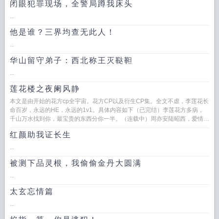
闭眼犯罪现场，全警局蹲我床头
...
他是谁？三界均查无此人！
...
华山留守弟子：西北称王灭鞑靼
...
莲花楼之夜阑风静
本文是由开始的花方cp全宇宙。花方CP以及衍生CP集。全文不虐，李莲花长
命百岁，永远的HE，永远的1v1。具体内容如下（已完结）李莲花方多病，
千山万水找到你，最宝贵的东西分你一半。（连载中）周亦安陆昭西，爱情这
件事不过是相...
红颜助我证长生
...
被测下品灵根，我偷偷金丹大圆满
...
太玄忘情篇
...