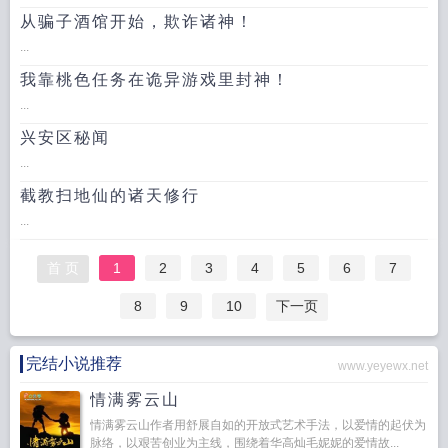
从骗子酒馆开始，欺诈诸神！
...
我靠桃色任务在诡异游戏里封神！
...
兴安区秘闻
...
截教扫地仙的诸天修行
...
首 页
1
2
3
4
5
6
7
8
9
10
下一页
完结小说推荐
www.yeyewx.net
情满雾云山
情满雾云山作者用舒展自如的开放式艺术手法，以爱情的起伏为
脉络，以艰苦创业为主线，围绕着华高灿毛妮妮的爱情故...