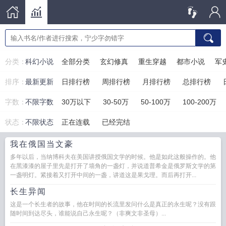
分类：
科幻小说
全部分类
玄幻修真
重生穿越
都市小说
军
排序：
最新更新
日排行榜
周排行榜
月排行榜
总排行榜
字数：
不限字数
30万以下
30-50万
50-100万
100-200万
状态：
不限状态
正在连载
已经完结
我在俄国当文豪
多年以后，当纳博科夫在美国讲授俄国文学的时候。他是如此这般操作的。他
在黑漆漆的屋子里先是打开了墙角的一盏灯，并说道普希金是俄罗斯文学的第
一盏明灯。紧接着又打开中间的一盏，讲道这是果戈理。而后再打开...
长生异闻
这是一个长生者的故事，他在时间的长流里发问什么是真正的永生呢？没有跟
随时间到达尽头，谁能说自己永生呢？（非爽文非圣母）...