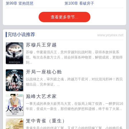
第99章 竖抱琵琶
第100章 看破房子
查看更多章节...
完结小说推荐
www.yeyewx.net
苏穆兵王穿越
苏穆，华夏最强兵王，意外穿越到抗战时期，获得杀敌掉装系
统。每次击杀敌方士兵，就会掉落各种物资，解锁成就，更能得
到...
开局一座核心舱
以战锤之火，审判庭之魂，跨越万千星河，对抗混沌邪神！西贝
猫出品，完本保证。...
巅峰大艺术家
一事无成的单身大龄男马大宽，在饭局上喝了假酒，一醉梦回16
年前，变成大一新生，那些褪色的梦想和遗憾，终于有了大展...
笼中青雀（重生）
青雀先是小姐的伴读丫鬟，又成了小姐的陪嫁丫鬟。小姐婚后多