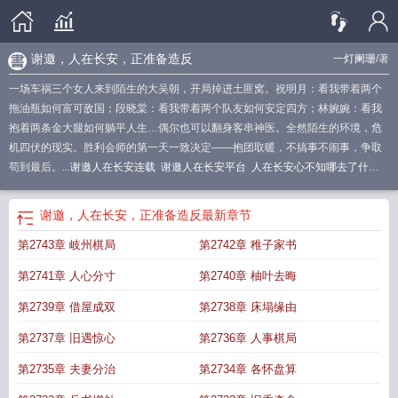
谢邀，人在长安，正准备造反
一灯阑珊
/著
一场车祸三个女人来到陌生的大吴朝，开局掉进土匪窝。祝明月：看我带着两个
拖油瓶如何富可敌国；段晓棠：看我带着两个队友如何安定四方；林婉婉：看我
抱着两条金大腿如何躺平人生…偶尔也可以翻身客串神医。全然陌生的环境，危
机四伏的现实。胜利会师的第一天一致决定——抱团取暖，不搞事不闹事，争取
苟到最后。...
谢邀人在长安连载
谢邀人在长安平台
人在长安心不知哪去了什么
意思
人在长安心不知哪去了是什么歌
谢邀人在长安吴越
人在长安歌词
人在长
安已退学
谢邀人在长安阅读
谢邀 人在长安
谢邀人在长安讲的是什么
谢邀人在
谢邀，人在长安，正准备造反
最新章节
长安正准备停更
人在长安已被退学
谢邀人在长安正准备造返吴越
谢邀人在长安
第2743章 岐州棋局
第2742章 稚子家书
在哪听
第2741章 人心分寸
第2740章 柚叶去晦
第2739章 借屋成双
第2738章 床塌缘由
第2737章 旧遇惊心
第2736章 人事棋局
第2735章 夫妻分治
第2734章 各怀盘算