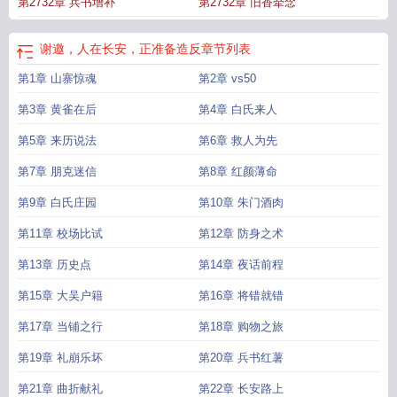
第2732章 兵书增补
第2732章 旧香牵念
谢邀，人在长安，正准备造反
章节列表
第1章 山寨惊魂
第2章 vs50
第3章 黄雀在后
第4章 白氏来人
第5章 来历说法
第6章 救人为先
第7章 朋克迷信
第8章 红颜薄命
第9章 白氏庄园
第10章 朱门酒肉
第11章 校场比试
第12章 防身之术
第13章 历史点
第14章 夜话前程
第15章 大吴户籍
第16章 将错就错
第17章 当铺之行
第18章 购物之旅
第19章 礼崩乐坏
第20章 兵书红薯
第21章 曲折献礼
第22章 长安路上