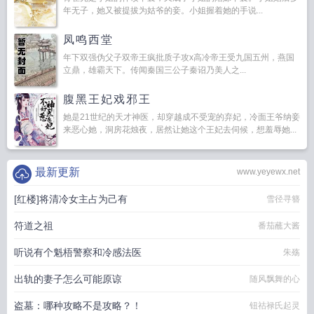
年无子，她又被提拔为姑爷的妾。小姐握着她的手说...
凤鸣西堂
年下双强伪父子双帝王疯批质子攻x高冷帝王受九国五州，燕国
立鼎，雄霸天下。传闻秦国三公子秦诏乃美人之...
腹黑王妃戏邪王
她是21世纪的天才神医，却穿越成不受宠的弃妃，冷面王爷纳妾
来恶心她，洞房花烛夜，居然让她这个王妃去伺候，想羞辱她...
最新更新
www.yeyewx.net
[红楼]将清冷女主占为己有
雪径寻簪
符道之祖
番茄蘸大酱
听说有个魁梧警察和冷感法医
朱殇
出轨的妻子怎么可能原谅
随风飘舞的心
盗墓：哪种攻略不是攻略？！
钮祜禄氏起灵