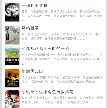
苏穆兵王穿越
苏穆，华夏最强兵王，意外穿越到抗战时期，获得杀敌掉装系
统。每次击杀敌方士兵，就会掉落各种物资，解锁成就，更能得
到...
凤鸣西堂
年下双强伪父子双帝王疯批质子攻x高冷帝王受九国五州，燕国
立鼎，雄霸天下。传闻秦国三公子秦诏乃美人之...
穿越从路易十三时代开始
一切从一场有组织的到十七世纪初欧洲的穿越试炼开始。 对
于优秀的赵红军和他的三个兄弟而言，航海探险可以有，征服
世...
情满雾云山
情满雾云山作者用舒展自如的开放式艺术手法，以爱情的起伏为
脉络，以艰苦创业为主线，围绕着华高灿毛妮妮的爱情故...
小说家的边缘角色自救指南
楚祖上辈子是个小说家，因为通宵赶稿猝死，死后绑定了「边缘
角色修正系统」。系统提出交易，只要楚祖能扮演并...