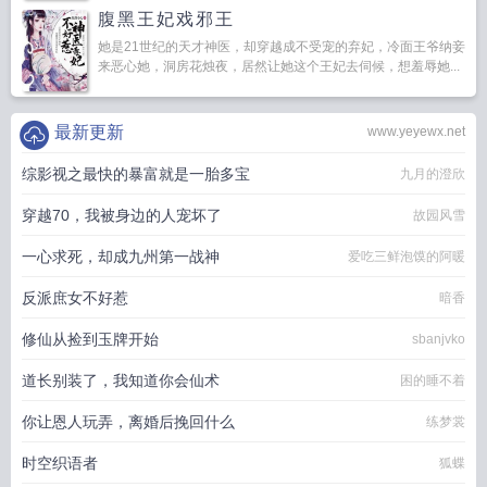
腹黑王妃戏邪王
她是21世纪的天才神医，却穿越成不受宠的弃妃，冷面王爷纳妾
来恶心她，洞房花烛夜，居然让她这个王妃去伺候，想羞辱她...
最新更新
www.yeyewx.net
综影视之最快的暴富就是一胎多宝
九月的澄欣
穿越70，我被身边的人宠坏了
故园风雪
一心求死，却成九州第一战神
爱吃三鲜泡馍的阿暖
反派庶女不好惹
暗香
修仙从捡到玉牌开始
sbanjvko
道长别装了，我知道你会仙术
困的睡不着
你让恩人玩弄，离婚后挽回什么
练梦裳
时空织语者
狐蝶