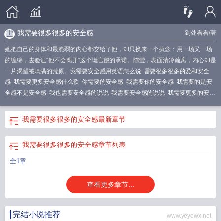
我需要很多很多的安全感
到处看看
/著
她把自己的身体和最脆弱的内心都交给了他，却只换来一个执念：用一场又一场
的缠绵，去验证“他不会离开”这个谎言般的承诺。陈莹，表面清冷疏离，内心却是
一片渴望被填满的荒原。
我需要安全感用英语怎么说
需要很多很多的爱和安全
感
我需要更多安全感什么歌
你需要的安全感
我需要你的安全感
我需要的是安
全感不是安全感
我也需要安全感的说说
我需要安全感的说说
我需要更多的安全
感
我需要更多安全感才能平衡
我需要的不多只要你的安全感
我需要安全感英语
怎么说
我需要很多很多的爱和很多很多的安全感
我需要更多安全感歌词
我需要
我需要很多很多的安全感
最新章节
安全感什么意思
我也需要安全感
我需要很多很多的安全感英文
我需要的是安全
感
我需要的安全感句子
我需要很多很多的安全感英语
我需要的安全感是一种态
我需要很多很多的安全感
章节列表
度
全1章
查看更多章节...
完结小说推荐
www.yeyewx.net