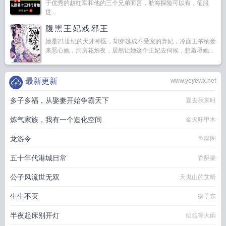
于优秀的赵红军和他的三个兄弟而言，航海探险可以有，征服
世...
腹黑王妃戏邪王
她是21世纪的天才神医，却穿越成不受宠的弃妃，冷面王爷纳妾
来恶心她，洞房花烛夜，居然让她这个王妃去伺候，想羞辱她...
最新更新
www.yeyewx.net
多子多福，从娶妻开始争霸天下
夏去秋来时
炼气家族，我有一个造化空间
金火旺甲木
龙游令
鱼狱圄
五十年代港城日常
香酥栗
公子风流世无双
天鬼山的艾晴
生生不灭
狮子东
半夜起床别开灯
倾盆等大雨