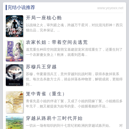
完结小说推荐
www.yeyewx.net
开局一座核心舱
以战锤之火，审判庭之魂，跨越万千星河，对抗混沌邪神！西贝
猫出品，完本保证。...
农家长姐：带着空间去逃荒
逃荒重生种田空间团宠萌宝基建甜宠宋清瑶重生了，还重生到了
一个农家傻女身上！刚来，就看到恶毒...
苏穆兵王穿越
苏穆，华夏最强兵王，意外穿越到抗战时期，获得杀敌掉装系
统。每次击杀敌方士兵，就会掉落各种物资，解锁成就，更能得
到...
笼中青雀（重生）
青雀先是小姐的伴读丫鬟，又成了小姐的陪嫁丫鬟。小姐婚后多
年无子，她又被提拔为姑爷的妾。小姐握着她的手说...
穿越从路易十三时代开始
一切从一场有组织的到十七世纪初欧洲的穿越试炼开始。 对