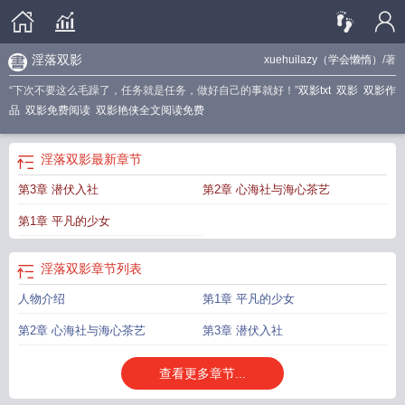
淫落双影
xuehuilazy（学会懒惰）
/著
“下次不要这么毛躁了，任务就是任务，做好自己的事就好！”
双影txt
双影
双影作
品
双影免费阅读
双影艳侠全文阅读免费
淫落双影
最新章节
第3章 潜伏入社
第2章 心海社与海心茶艺
第1章 平凡的少女
淫落双影
章节列表
人物介绍
第1章 平凡的少女
第2章 心海社与海心茶艺
第3章 潜伏入社
查看更多章节...