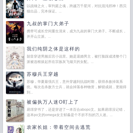
以战锤之火，审判庭之魂，跨越万千星河，对抗混沌邪神！西贝
猫出品，完本保证。...
九叔的掌门大弟子
携带可成长空间重生清末，成为九叔的掌门大弟子。不断成长，
并开山立派。...
我们纯阴之体是这样的
韶音穿进男频后宫小说里。她是退婚男主，被打脸踩成渣整个门
派被连根拔起所在宗族灰飞烟灭的女配。...
苏穆兵王穿越
苏穆，华夏最强兵王，意外穿越到抗战时期，获得杀敌掉装系
统。每次击杀敌方士兵，就会掉落各种物资，解锁成就，更能得
到...
被偏执万人迷O盯上了
易璟穿书了，还是穿进了一本百合abopo文。如果易璟没记错，
这本po文的omega女主郁淼是个不折不扣的万人迷。...
农家长姐：带着空间去逃荒