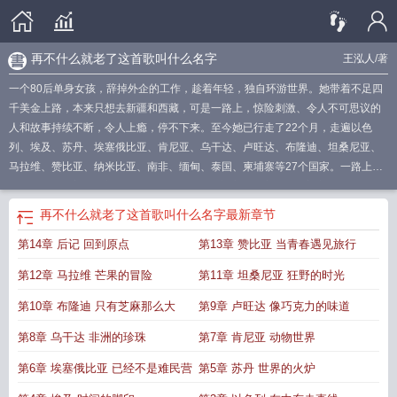
再不什么就老了这首歌叫什么名字
王泓人
/著
一个80后单身女孩，辞掉外企的工作，趁着年轻，独自环游世界。她带着不足四
千美金上路，本来只想去新疆和西藏，可是一路上，惊险刺激、令人不可思议的
人和故事持续不断，令人上瘾，停不下来。至今她已行走了22个月，走遍以色
列、埃及、苏丹、埃塞俄比亚、肯尼亚、乌干达、卢旺达、布隆迪、坦桑尼亚、
马拉维、赞比亚、纳米比亚、南非、缅甸、泰国、柬埔寨等27个国家。一路上，
她写下100万字旅行心得，引来中央电视台、新浪、百度等各大主流媒体的关
注，成为中国当前最知名的旅行达人之一。
再不什么我们就老了
再不行动就老了
再不什么就老了这首歌叫什么名字
最新章节
的演讲稿范文500
就老了 第5章
再不远行就老了读后感
再不行动就老了500字
第14章 后记 回到原点
第13章 赞比亚 当青春遇见旅行
演讲稿
再不远行就老了txt
再不远行就老了在线阅读
再不远行就老了pdf
再不 就
老了 歌词
再不远行就老了作者
再不 就老了
在不远行我们就老了
再不 我们就
第12章 马拉维 芒果的冒险
第11章 坦桑尼亚 狂野的时光
老了是什么歌
就老了
再不旅行就老了 经典
再不 我们就老了
再不就老了是什么
歌曲
再不行动就老了600作文
再不走就老了 诗句
再不什么就老了这首歌叫什么
第10章 布隆迪 只有芝麻那么大
第9章 卢旺达 像巧克力的味道
名字
再不行动就老了 演讲稿
再不旅行就老了
再不远行我们就老了
再远也不
第8章 乌干达 非洲的珍珠
第7章 肯尼亚 动物世界
远
再不远行就老了2txt
再不远行就老了免费阅读
再远也不会累
再不远行就老了
经典语录
再不旅行我们就老了
第6章 埃塞俄比亚 已经不是难民营
第5章 苏丹 世界的火炉