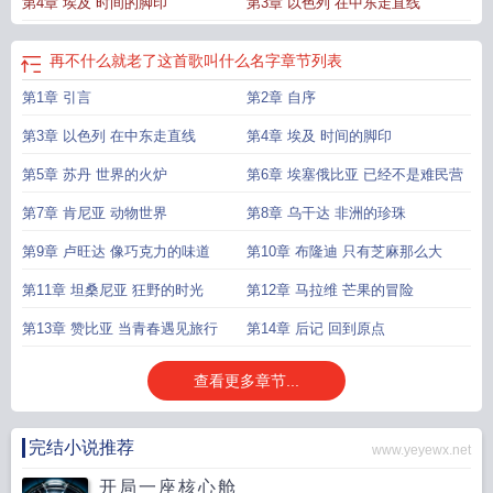
第4章 埃及 时间的脚印
第3章 以色列 在中东走直线
再不什么就老了这首歌叫什么名字
章节列表
第1章 引言
第2章 自序
第3章 以色列 在中东走直线
第4章 埃及 时间的脚印
第5章 苏丹 世界的火炉
第6章 埃塞俄比亚 已经不是难民营
第7章 肯尼亚 动物世界
第8章 乌干达 非洲的珍珠
第9章 卢旺达 像巧克力的味道
第10章 布隆迪 只有芝麻那么大
第11章 坦桑尼亚 狂野的时光
第12章 马拉维 芒果的冒险
第13章 赞比亚 当青春遇见旅行
第14章 后记 回到原点
查看更多章节...
完结小说推荐
www.yeyewx.net
开局一座核心舱