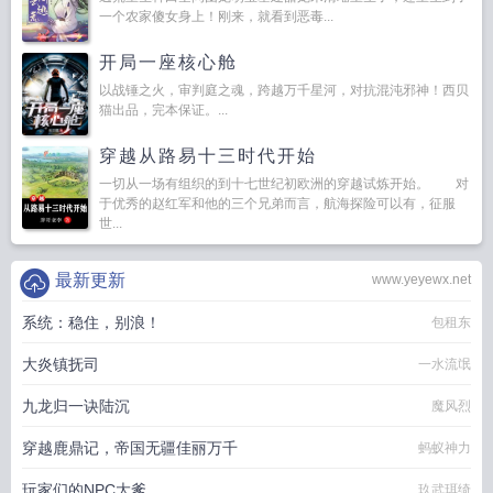
一个农家傻女身上！刚来，就看到恶毒...
开局一座核心舱
以战锤之火，审判庭之魂，跨越万千星河，对抗混沌邪神！西贝
猫出品，完本保证。...
穿越从路易十三时代开始
一切从一场有组织的到十七世纪初欧洲的穿越试炼开始。 对
于优秀的赵红军和他的三个兄弟而言，航海探险可以有，征服
世...
最新更新
www.yeyewx.net
系统：稳住，别浪！
包租东
大炎镇抚司
一水流氓
九龙归一诀陆沉
魔风烈
穿越鹿鼎记，帝国无疆佳丽万千
蚂蚁神力
玩家们的NPC大爹
玖武珥绮