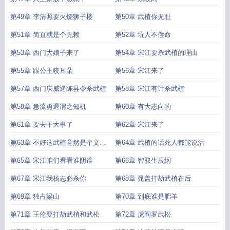
第49章 李清照要火烧狮子楼
第50章 武植你无耻
第51章 简直就是个无赖
第52章 坑人不偿命
第53章 西门大娘子来了
第54章 宋江要杀武植的理由
第55章 跟公主咬耳朵
第56章 宋江来了
第57章 西门庆威逼陈县令杀武植
第58章 宋江有计杀武植
第59章 急流勇退谓之知机
第60章 有大志向的
第61章 要去干大事了
第62章 宋江来了
第63章 不好这武植竟然是个文化
第64章 武植的话死人都能说活
人
第65章 宋江咱们看看谁阴谁
第66章 智取生辰纲
第67章 宋江我杨志必杀你
第68章 晁盖打劫武植在后
第69章 独占梁山
第70章 到底谁是肥羊
第71章 王伦要打劫武植和武松
第72章 虎阎罗武松