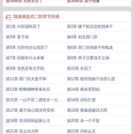
第3086章 百姓太苦了
第3085章 孩子他爹
我弟弟是武二郎
章节列表
第1章 大郎该吃药了
第2章 楼下的活交给我来干
第3章 童子锁
第4章 初见西门庆
第5章 大郎你怎么变高了
第6章 西门庆的娘子有狐臭
第7章 你能有什么本事
第8章 男子汉要顶天立地
第9章 竟然还有点手段
第10章 长高了
第11章 西门庆夫妻不和
第12章 敢对我娘子动歪心思
第13章 螳螂捕蝉黄雀在后
第14章 截杀景阳岗
第15章 一山不容二虎除非一公一
第16章 武松打虎
母
第17章 娘子放心我没有受伤
第18章 要嫁就嫁武大郎
第19章 李清照和赵家公主
第20章 杀一个不留
第21章 高义武大郎
第22章 武松认兄