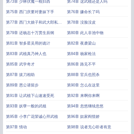
第73章 少林伏魔一棍归西
第74章 这武植还是人吗
第75章 西门庆要对妻妹下手
第76章 嫌命长了吗
第77章 西门大娘子和武大郎私奔
第78章 没脸没皮
了
第79章 还杨志十万贯生辰纲
第80章 此人非池中物
第81章 智多星吴用的诡计
第82章 夜袭梁山
第83章 武植真乃神人也
第84章 杨家枪法
第85章 武学奇才
第86章 路见不平
第87章 拔刀相助
第88章 官兵也照杀
第89章 恩公请留步
第90章 怎么在这里
第91章 让武植下山速速受死
第92章 来啊你来啊
第93章 妖孽一般的武植
第94章 忽悠继续忽悠
第95章 小李广花荣诚心拜武植
第96章 奴家阎惜娇
第97章 情动
第98章 说者无心听者有意