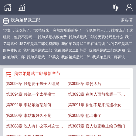
我弟弟是武二郎
罗诜
/著
“大郎，该吃药了。”武植醒来，突然发现眼前多了一个妩媚的人儿，端着汤药！这
碗药，他要不要喝......
我弟弟是杨戬免费
我弟弟是武二郎冷无双结局是什么
我二
弟是武松
我弟弟是武二郎免费阅读
我的弟弟是武二郎在线阅读
我的弟弟是武二
郎免费阅读
我的弟弟是武二郎
我弟弟是武二郎英语
我弟弟是武二郎笔趣阁
我
的弟弟武二郎
我弟弟是武二郎英文
我的第第是武二郎
我弟弟是武二郎罗诜
我
的弟弟是武二郎武植
我弟弟是武二郎 武植
我的弟弟是武植
我的弟弟是武二
朗
我弟弟是武二郎武植
我弟弟是武松
我弟弟是武松全文免费阅读
我的弟弟是
我弟弟是武二郎
最新章节
武二郎笔趣阁
我弟弟是杨戬
我弟弟是武二郎在线阅读
我弟弟是武二郎免费
我
第3096章 朕想要个孩子大结局
第3095章 啥娶太后
弟弟是杨戬笔趣阁
赵匡胤弟弟二郎是谁
我弟弟是武二朗
我弟弟是武二郎武
值
我弟弟是武二郎TXT
我二弟武功天下无敌
我的弟弟是武松
赵匡胤的弟弟二
第3094章 共筑一个太平盛世
第3093章 在美人面前炫耀一下科
郎
我的弟弟是武二
我弟弟是武二郎全文阅读
我弟弟是武二郎的英文
我的二弟
是武松
技
第3092章 李姑娘这茶如何
第3091章 你怕不是来消遣小女子
的吧
第3090章 李姑娘好久不见
第3089章 他回来了
第3088章 吃人有什么不对这世间
第3087章 官人奴家晚上给你留门
本就是人吃人