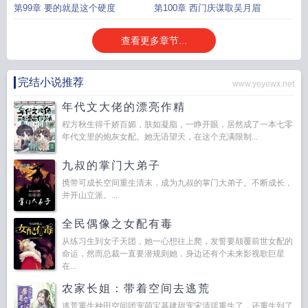
第99章 要的就是这个硬度
第100章 西门庆谋取吴月眉
查看更多章节...
完结小说推荐
www.yeyewx.net
年代文大佬的漂亮作精
程方秋生得千娇百媚，肤如凝脂，一睁开眼，居然成了一本七零
年代文里的炮灰女配。她无语望天，在这个充满限制...
九叔的掌门大弟子
携带可成长空间重生清末，成为九叔的掌门大弟子。不断成长，
并开山立派。...
全民偶像之女配有毒
从练习生到女子天团，她一心想往上爬，发誓要颠覆前世女配的
命运，然而总裁一直要潜规则她，身边还有个未来影视歌巨星
在...
农家长姐：带着空间去逃荒
逃荒重生种田空间团宠萌宝基建甜宠宋清瑶重生了，还重生到了