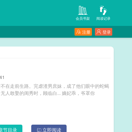
会员书架
阅读记录
注册
登录
41
誓不在走前生路。完虐渣男庶妹，成了他们眼中的蛇蝎
女。却成了顾临白的心尖宠。当她解除婚约成了无人敢娶的闺秀时，顾临白... 嫡妃乖，爷罩你
章节目录
立即阅读