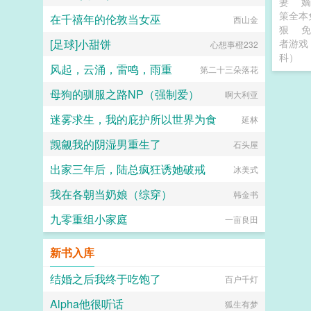
妻
策全本
在千禧年的伦敦当女巫
西山金
狠
[足球]小甜饼
者游戏
心想事橙232
科）
风起，云涌，雷鸣，雨重
第二十三朵落花
母狗的驯服之路NP（强制爱）
啊大利亚
迷雾求生，我的庇护所以世界为食
延林
觊觎我的阴湿男重生了
石头屋
出家三年后，陆总疯狂诱她破戒
冰美式
我在各朝当奶娘（综穿）
韩金书
九零重组小家庭
一亩良田
新书入库
结婚之后我终于吃饱了
百户千灯
Alpha他很听话
狐生有梦