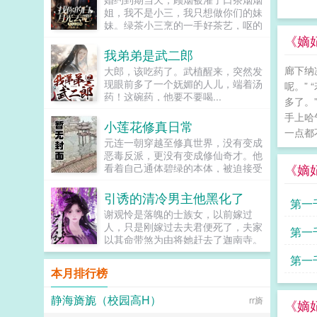
之剑一切恢复平静。狼藉的战场中，
姐，我不是小三，我只想做你们的妹
涧川橘陷入沉思。看看自己左腕［气
妹。绿茶小三烹的一手好茶艺，呕的
势披带］，右手［神秘水滴］。沉默
顾烟吐了个翻江倒海。抱歉，我不是
《嫡
半响，把刚得到的［大葱］狠狠的摔
王宝钏，没有挖野菜的爱好，渣男你
我弟弟是武二郎
在地上！靠！老子果然是宝可梦是
要给你了。渣男时战也没想到，随着
吧？！...
廊下纳
大郎，该吃药了。武植醒来，突然发
追妻路漫漫，会渐渐发现顶级黑客是
现眼前多了一个妩媚的人儿，端着汤
呢。”
她，珠宝设计大拿是她，鉴宝赌石专
药！这碗药，他要不要喝...
家也是她，不高兴的时候，还能拿针
多了。
扎他接受采访时，更是大放厥词已丧
手上哈
小莲花修真日常
偶，可改嫁。时战当晚就堵住顾烟，
一点都
已丧偶？顾烟一脚踹向他，找你的白
元连一朝穿越至修真世界，没有变成
月光去吧，我要改嫁！...
恶毒反派，更没有变成修仙奇才。他
《嫡
看着自己通体碧绿的本体，被迫接受
了现实，变成了一朵莲花的现实。结
果还不等他畅想未来在修仙界称王称
引诱的清冷男主他黑化了
第一
霸成为一方霸主，就被此地主人一位
谢观怜是落魄的士族女，以前嫁过
平平无奇却意外心狠手辣的少年威胁
人，只是刚嫁过去夫君便死了，夫家
第一
着签订了血契，从此成了苦逼的打工
以其命带煞为由将她赶去了迦南寺。
莲。元连抬头45°望天，长叹我不过
她在迦南寺晨昏暮晓，每日都会凭栏
就是朵与世无争的小莲花。在这个修
第一
而望，表现得十分凄惨，只为了吸引
士满地跑，灵力乱窜的时代，人人都
本月排行榜
自幼就喜欢的禁欲佛子。为了...
想拔尖修仙以求长生不老。而本体作
为莲花的元连正计划着晒足日光浴，
静海旖旎（校园高H）
rr旖
《嫡
等待舒展枝叶早日开花。而他的躺平