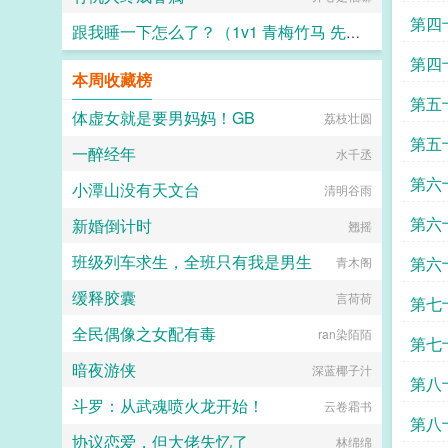
第四
跟我睡一下怎么了？（1v1 青梅竹马 先婚后爱）
第四
芒果烧酒
本周收藏榜
第五
体虚女就是要男妈妈！GB
荔枝壮圆
第五
一醉经年
水千丞
第六
小潭山没有天文台
清明谷雨
第六
新婚倒计时
翘摇
班级列车求生，全班只有我是男生
第六
青木阁
缓释胶囊
言荷荷
第七
全民偶像之女配有毒
ran染陌陌
第七
暗夜游侠
深蓝椰子汁
第八
斗罗：从武魂喷火龙开始！
云卷霜书
第八
协议恋爱，但大佬失忆了
林绵绵