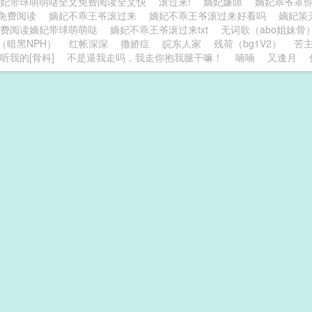
嫡妃带球萌萌哒全文免费阅读全文快
滚过来!
嫡妃嫌隙
嫡妃乖爷罩
免费阅读
嫡妃不乖王爷滚过来
嫡妃不乖王爷滚过来好看吗
嫡妃策
免费阅读嫡妃带球萌萌哒
嫡妃不乖王爷滚过来txt
无词歌（abo姐妹骨
（暗黑NPH）
红帐深深
撒娇症
皖东人家
残荷（bg1V2）
苦
听我的[骨科]
不是逼我走吗，我走你抱我腿干嘛！
喃喃
又逢月