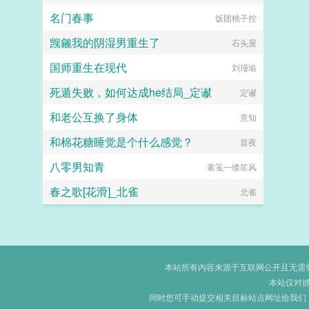
名门春事
饭团桃子控
觊觎我的阴湿男重生了
石头屋
国师重生在现代
刘瑾瑜
死遁失败，如何达成he结局_定谳
定谳
和老公互换了身体
意知
和棉花糖睡觉是个什么感觉？
昔夜
八零男知青
素笺一缕笙风
春之歌[花滑]_北雀
北雀
本站所有内容来源于互联网公开且无需登录
本站仅对
同时您可手动提交相关目标站点网址给我们