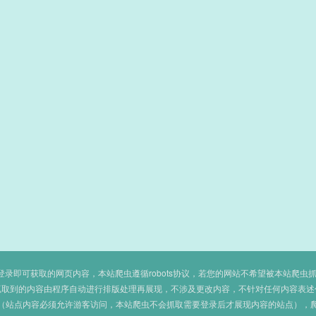
即可获取的网页内容，本站爬虫遵循robots协议，若您的网站不希望被本站爬虫抓取，可
抓取到的内容由程序自动进行排版处理再展现，不涉及更改内容，不针对任何内容表述
（站点内容必须允许游客访问，本站爬虫不会抓取需要登录后才展现内容的站点），