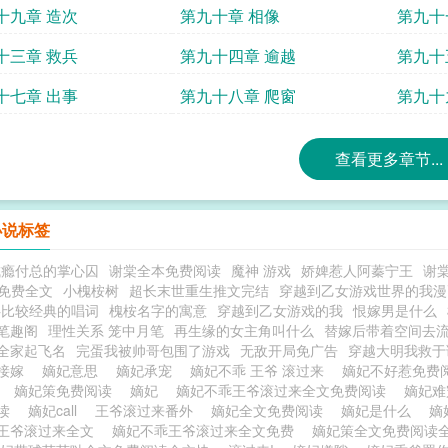
十九章 造次
第九十章 相像
第九十
十三章 救兵
第九十四章 逾越
第九十
十七章 出事
第九十八章 爬窗
第九十
查看更多章节...
小说标签
成瘾付总的掌心囚
谢棠全本免费阅读
魔神 游戏
娇婢惹人阿蓁宁王
谢
p免费全文
小槐桉树
超长末世重生推文完结
穿越到乙女游戏世界的我漫
伴比较经典的唱词
槐桉名字的寓意
穿越到乙女游戏的我
恨嫁男是什么
笔趣阁
理性关系 笼中月笔
再生缘的女主角叫什么
替嫁后带着空间去
全家起飞名
完蛋我被帅哥包围了游戏
无敌开局免广告
穿越大明我救于
请接嫁
嫡妃意思
嫡妃承宠
嫡妃不乖 王爷 滚过来
嫡妃不好惹免费
读
嫡妃策免费阅读
嫡妃
嫡妃不乖王爷滚过来全文免费阅读
嫡妃
阅读
嫡妃call
王爷滚过来番外
嫡妃全文免费阅读
嫡妃是什么
嫡
王爷滚过来全文
嫡妃不乖王爷滚过来全文免费
嫡妃策全文免费阅读