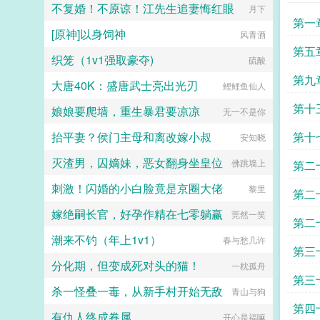
计划却被陈检打破，眼瞧着陈检夜夜
不复婚！不原谅！江先生追妻悔红眼
月下
习剑，日日修炼，争着要当修真界最
第一
内卷的修士，作为打工莲也被督促一
[原神]以身饲神
风青酒
起内卷。元连再度抬头仰望天空
第五
45°，长叹救命啊，我真的只是一朵
织笼（1v1强取豪夺)
硫酸
想要咸鱼摆烂的小莲花啊。然而躺平
第九
的机会总是来得这般巧妙，果然他还
大唐40K：盛唐武士亮出光刃
鲤鲤鱼仙人
是深受上天眷顾的小莲花，老天爷也
不想让他多吃修炼的苦头。再说了，
第十
娘娘要爬墙，重生暴君要凉凉
无一不是你
有这样一位内卷的老板在，迟早能站
到修真界巅峰位置，抱紧其大腿也是
抬平妻？侯门主母和离改嫁小叔
第十
安知晓
件极好的事呀，躺平目标指日可待。
长篇剧情流文，撒娇卖萌可可爱爱莲
灭渣男，囚嫡妹，恶女翻身坐皇位
佛跳墙上
第二
花受×平平无奇努力奋斗起点攻。最
后挂个预收被迫成为修真界第一卷王
刺激！闪婚的小白脸竟是京圈大佬
黎里
第二
沈黎，现代社会资深牛马，平平无奇
打工人，结果被一道雷劈到了修真界
嫁绝嗣长官，好孕作精在七零躺赢
莞然一笑
第二
依旧要勤勤恳恳给系统打工。沈黎如
果我有罪，请让法律制裁我。系统我
潮来不钓（年上1v1）
春与愁几许
们的目标是站在修真界的巅峰，踏破
第三
虚空羽化登仙！能当神仙？...
分化期，但变成死对头的猫！
一枕孤舟
第三
杀一怪叠一毒，从新手村开始无敌
青山与狗
第四
有仇人终成眷属
开心是福嘛