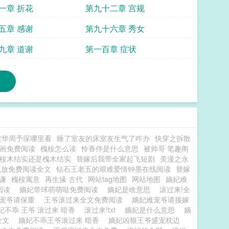
一章 折花
第九十二章 宫规
五章 感谢
第九十六章 秀女
九章 道谢
第一百章 症状
棠华周予琛哪里看
睡了室友的床室友生气了咋办
快穿之拆散
画免费阅读
槐桉怎么读
怜香伴是什么意思
被帅哥 笔趣阁
桉木结实还是槐木结实
替嫁后我带全家起飞短剧
美漫之永
流放免费阅读全文
钻石王老五的艰难爱情钟墨在线阅读
替嫁
谦
槐桉寓意
再生缘 古代
网站tag地图
网站地图
嫡妃难
阅读
嫡妃带球萌萌哒免费阅读
嫡妃是啥意思
滚过来!全
难宠爷请保重
王爷滚过来全文免费阅读
嫡妃难宠爷请接嫁
妃不乖 王爷 滚过来 暗香
滚过来!txt
嫡妃是什么意思
嫡
全文
嫡妃不乖王爷滚过来 暗香
嫡妃凶狠王爷盛宠枕边