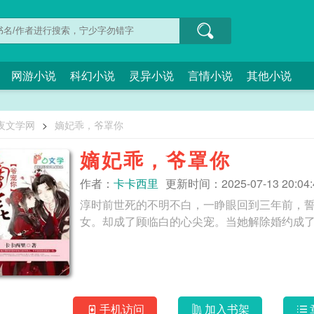
网游小说
科幻小说
灵异小说
言情小说
其他小说
夜文学网
>
嫡妃乖，爷罩你
嫡妃乖，爷罩你
作者：
卡卡西里
更新时间：2025-07-13 20:04:
淳时前世死的不明不白，一睁眼回到三年前，
手机访问
加入书架