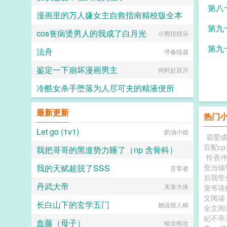
第八
漫画里的万人嫌女主自救指南精校版全本
第九
cos丧病烫男人的我成了白月光
塞克斯白木清
小熊捏捏乐
第九
法舟
寻春续昼
鉴定一下崩坏漫画男主
何时赴百川
冷酷女杀手堕落为人尽可夫的精液便所
嘿嘿嘿
最新更新
热门
Let go (1v1)
奶油小姐
霸爱
官配c
我把哥哥的黑道势力睡了（np 含骨科）
怜香
我的天赋超脱了SSS
安当铺
子时南笙烟
言零者
后我带
丹武大帝
关东大侠
宠爷
文阅
长白山下的玄学五门
她说烦人精
全文
妃不乖
血藤（母子）
哈次哈次