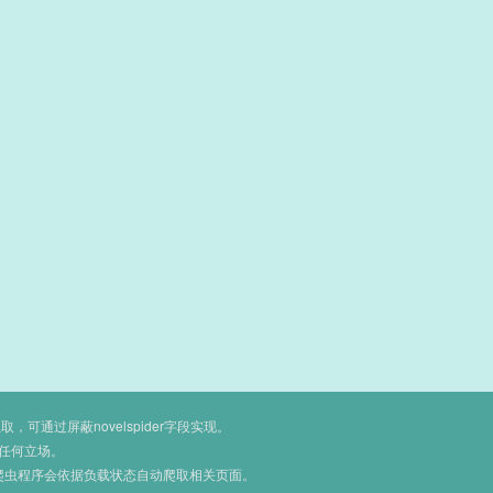
通过屏蔽novelspider字段实现。
任何立场。
爬虫程序会依据负载状态自动爬取相关页面。