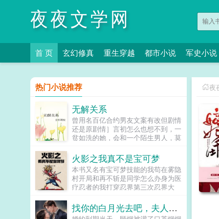
夜夜文学网
首 页
玄幻修真
重生穿越
都市小说
军史小说
热门小说推荐
夜
无解关系
曾用名百亿合约男友文案有改但剧情
还是原剧情］言初怎么也想不到，一
贫如洗的她，会和一个陌生男人，莫
名其妙地绑定了一场为期365天的财
富交换。说白了就是他的钱进了她账
火影之我真不是宝可梦
户，她的钱进了他账户还转！不！
本书又名有宝可梦技能的我苟在雾隐
回！去！好消息对方是陆洺执，陆氏
村开局和再不斩是同学怎么办身为医
集团太子爷，多金，年轻，人还帅。
疗忍者的我打穿忍界第三次忍界大
坏消息这人脾气差，控制欲强，还打
战，面对众多敌人，涧川橘不慌不
算趁机和她来场合约恋爱。...
忙，双手飞速结印。水遁飞水手里剑
找你的白月光去吧，夫人已改嫁
雷遁十万伏特冰遁急冻光束熔遁断崖
婚约到期当天，顾烟被灌了口茶烟烟