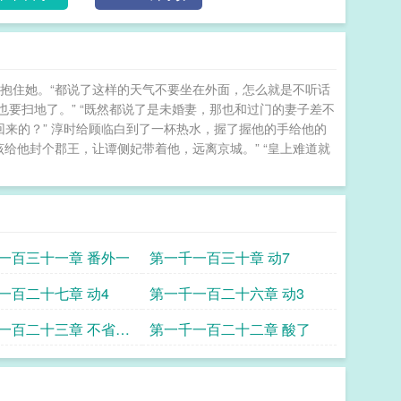
抱住她。“都说了这样的天气不要坐在外面，怎么就是不听话
也要扫地了。” “既然都说了是未婚妻，那也和过门的妻子差不
里回来的？” 淳时给顾临白到了一杯热水，握了握他的手给他的
给他封个郡王，让谭侧妃带着他，远离京城。” “皇上难道就
一百三十一章 番外一
第一千一百三十章 动7
一百二十七章 动4
第一千一百二十六章 动3
一百二十三章 不省心
第一千一百二十二章 酸了
友