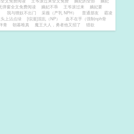
你全文免费阅读
王爷滚过来全文免费
嫡妃的全部
嫡妃
无弹窗全文免费阅读
嫡妃不乖
王爷滚过来
嫡妃要
）
我与狸奴不出门
采薇（产乳 NPH）
普通朋友
霸凌
主头上沾点绿
[综漫]混乱（NP）
血不在乎（强制nph骨
伴青
朝暮唯真
魔王大人，勇者他又招了
猎欲