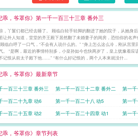
妃乖，爷罩你》第一千一百三十三章 番外三
凉，丫鬟们都已经去睡了。 顾临白轻手轻脚的翻进了她的院子，从她身后
 “若让外人知道，堂堂的齐王殿下居然翻了未婚妻子的闺房，恐怕你的名声
”顾临白呼了一口气，“不会有人说什么的。” “身上怎么这么冷，刚从宫
气。 “是啊，最近的事情特别多，小皇孙如今也快两岁了，皇上犹豫着应该
不记恨从前太子殿下他……” “有什么好记恨的，两个人本来就没什...
妃乖，爷罩你》最新章节
千一百三十三章 番外三
第一千一百三十二章 番外二
第一千
千一百二十九章 动6
第一千一百二十八 动5
第一千
千一百二十五章 动2
第一千一百二十四章 动1
第一千
的好朋
妃乖，爷罩你》章节列表