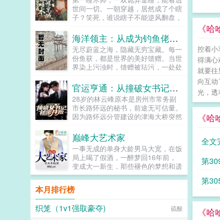
自家的娇妻乖，别闹，小心动了胎
世间一切。一朝穿越，居然成了个瞎
气...
子？笑死，谁说瞎子不能逆风翻盘，
别人瞎是真的瞎，她瞎是扮猪吃虎。
《哈
看她翻手为云覆手为雨，不论是抛弃
海洋领主：从成为钓鱼佬开始
原主的未婚夫，还是弄瞎原主双眼的
控着小
无尽蔚蓝之海，隐藏无穷宝藏。每一
渣男，通通不是她的对手！沈清瞳神
份鱼获，都是世界的美好馈赠。当世
得满心
挡杀神，佛挡杀佛。本以为与永安王
界染上污浊时，馈赠被玷污，一处处
之间的婚事不过是一场互利互惠的交
就要往
码头成为最后的安全区。世界濒临破
易，却不想，传闻中，冷漠不近人情
向互动
灭之际，一群渔者被召唤而来。这是
官运亨通：从撞破女书记秘密开始
的王爷，却对她一往情深沈清瞳想做
光，透
渔者也是愚者的故事。浓缩版一切从
我夫君，三从四德了解一下？顾清之
28岁的林云峰原本是房州市常务副
挥动鱼竿成为钓鱼佬开始。苏忘
为了夫人，立刻去进修男德！...
市长路怀远的秘书，前途无可估量。
SO？长着8只眼睛3条腿的鱼到底能
《哈
因为路怀远分管建设的津海大桥突然
不能吃？在线等，挺急的。...
倒塌，路怀远自杀身亡，林云峰从令
人羡慕的政坛新星被打入冷宫。娇妻
巅峰大艺术家
全文
也离开了他，他心灰意冷借酒愁，却
一事无成的单身大龄男马大宽，在饭
意外发现女市委书记唐玉娆的秘密，
局上喝了假酒，一醉梦回16年前，
第30
从此官运之门大开...
变成大一新生，那些褪色的梦想和遗
憾，终于有了大展拳脚的机会。当画
第30
家，做导演，收藏古玩字画，...
本月排行榜
织笼（1v1强取豪夺)
硫酸
《哈