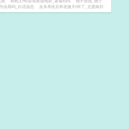
飞熊
和阎王HE前我卷崩地府_诸葛绉绉
镜中游戏_御宁
为虫母吗_白话温也
反杀系统后和龙傲天HE了_北渡南归