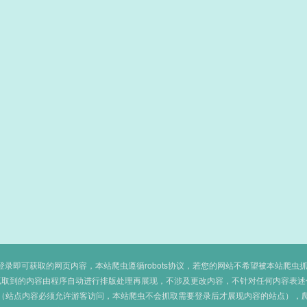
即可获取的网页内容，本站爬虫遵循robots协议，若您的网站不希望被本站爬虫抓取，可
抓取到的内容由程序自动进行排版处理再展现，不涉及更改内容，不针对任何内容表述
（站点内容必须允许游客访问，本站爬虫不会抓取需要登录后才展现内容的站点），