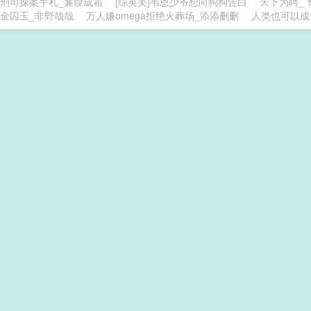
刑司探案手札_蒹葭成霜
[综英美]韦恩少爷想向狗狗告白
天下为聘_
金囚玉_非野哉哉
万人嫌omega拒绝火葬场_添添删删
人类也可以成