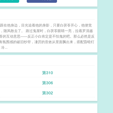
终跟在他身边，目光追着他的身影，只要白茯苓开心，他便觉
，随风散去了。 路过鬼屋时，白茯苓眼睛一亮，拉着罗清越
白茯苓的互动意思——反正小白肯定是不怕鬼的吧。那么必然是反
着很有氛围感的破旧纱帘，凄厉的音效从里面飘出来，搭配昏暗灯
...
第310
第306
第302