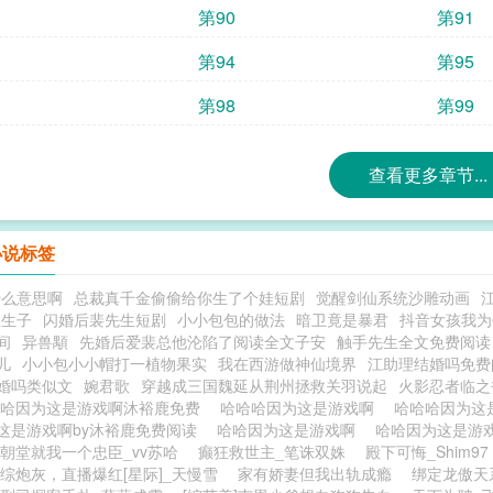
第90
第91
第94
第95
第98
第99
查看更多章节...
小说标签
什么意思啊
总裁真千金偷偷给你生了个娃短剧
觉醒剑仙系统沙雕动画
王生子
闪婚后裴先生短剧
小小包包的做法
暗卫竟是暴君
抖音女孩我为
间
异兽顒
先婚后爱裴总他沦陷了阅读全文子安
触手先生全文免费阅读
儿
小小包小小帽打一植物果实
我在西游做神仙境界
江助理结婚吗免费
婚吗类似文
婉君歌
穿越成三国魏延从荆州拯救关羽说起
火影忍者临之
哈哈因为这是游戏啊沐裕鹿免费
哈哈哈因为这是游戏啊
哈哈哈因为这
这是游戏啊by沐裕鹿免费阅读
哈哈因为这是游戏啊
哈哈因为这是游
朝堂就我一个忠臣_vv苏哈
癫狂救世主_笔诛双姝
殿下可悔_Shim97
综炮灰，直播爆红[星际]_天慢雪
家有娇妻但我出轨成瘾
绑定龙傲天