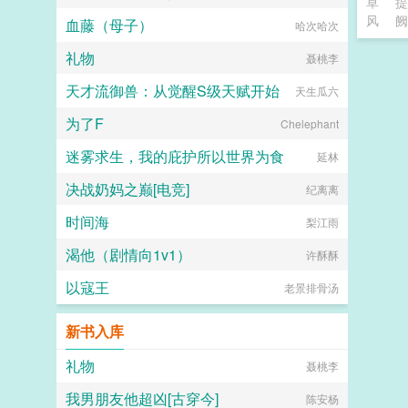
草
提
风
阙
血藤（母子）
哈次哈次
礼物
聂桃李
天才流御兽：从觉醒S级天赋开始
天生瓜六
为了F
Chelephant
迷雾求生，我的庇护所以世界为食
延林
决战奶妈之巅[电竞]
纪离离
时间海
梨江雨
渴他（剧情向1v1）
许酥酥
以寇王
老景排骨汤
新书入库
礼物
聂桃李
我男朋友他超凶[古穿今]
陈安杨