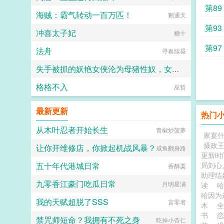
第89
海贼：霸气转动一百万匹！
鹅通天
第93
冲喜太子妃
糖十
第97
法舟
寻春续昼
失手被抓的妖艳女侠沦为母猪性奴，女儿师妹最终也落入魔掌？
格格不入
可能是显像管
巫哲
最新更新
热门
从木叶忍者开始长生
青椒炒菠萝
家宴
摄政
让你开维修店，你掀起机战风暴？
咸鱼翻身路
更新时
五十年代港城日常
局刘心
香酥栗
助理结
九零香江豪门吃瓜日常
月明星满
读
哈因为
我的天赋超脱了SSS
言零者
木
全
书
恋
禁咒师短命？我拥有不死之身
吃掉小杏仁