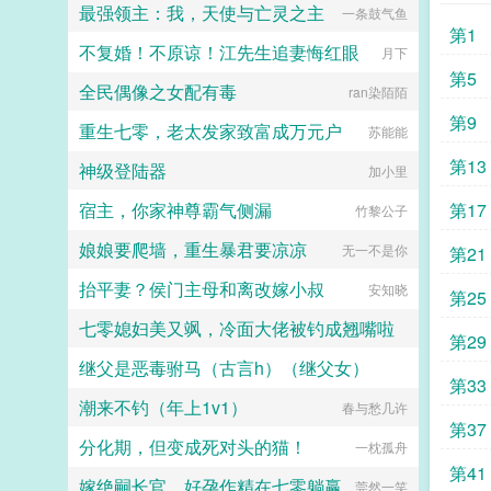
最强领主：我，天使与亡灵之主
一条鼓气鱼
第1
不复婚！不原谅！江先生追妻悔红眼
月下
第5
全民偶像之女配有毒
ran染陌陌
第9
重生七零，老太发家致富成万元户
苏能能
第13
神级登陆器
加小里
宿主，你家神尊霸气侧漏
第17
竹黎公子
娘娘要爬墙，重生暴君要凉凉
无一不是你
第21
抬平妻？侯门主母和离改嫁小叔
安知晓
第25
七零媳妇美又飒，冷面大佬被钓成翘嘴啦
第29
继父是恶毒驸马（古言h）（继父女）
晴空万里云
第33
潮来不钓（年上1v1）
公子缺斤少两
春与愁几许
第37
分化期，但变成死对头的猫！
一枕孤舟
第41
嫁绝嗣长官，好孕作精在七零躺赢
莞然一笑