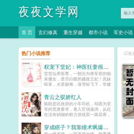
夜夜文学网
首 页
玄幻修真
重生穿越
都市小说
军史小说
热门小说推荐
夜
权宠下堂妃：神医狂妻很嚣张
堂堂仙界医尊，一朝沦为将军府的痴
呆傻女，受尽白眼的摄政王妃！庶妹
暗算，夫君鄙夷，漫雪纷飞下，堂嫂
更是害她一尸三命！重生归来，她记
忆全复，一双素手，医死人肉白骨。
青云之驭娇红人
两袖轻挥，整个京城为之颤抖。誓要
陈阳是区政府的小车司机，却因为堂
让欺她辱她之人，付出惨痛代价！传
哥的荒唐要求，卷入官场漩涡，从此
说，她嫁给摄政王，是她八辈子修来
在没有硝烟的权力游戏里一路花香，
的福气，殊不知人间我玩腻了，休书
平步青云。...
一封，从此我们再无瓜葛，我走我的
穿成瞎子？我靠瞳术飒爆京城
阳光道，你只能走独木桥，要是越
线，休怪我不客气！摄政王赶紧扶着
第一瞳术师，一双诡异金瞳，能看透