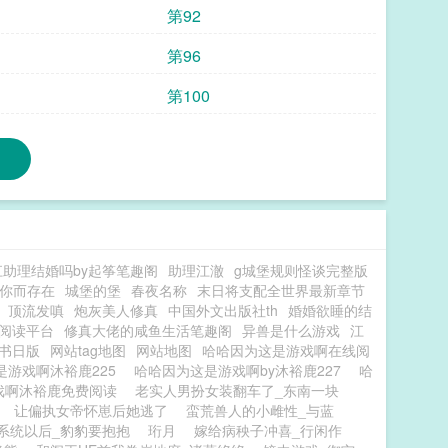
第92
第96
第100
江助理结婚吗by起筝笔趣阁
助理江澈
g城堡规则怪谈完整版
你而存在
城堡的堡
春夜名称
末日将支配全世界最新章节
顶流发嗔
炮灰美人修真
中国外文出版社th
婚婚欲睡的结
阅读平台
修真大佬的咸鱼生活笔趣阁
异兽是什么游戏
江
书日版
网站tag地图
网站地图
哈哈因为这是游戏啊在线阅
是游戏啊沐裕鹿225
哈哈因为这是游戏啊by沐裕鹿227
哈
戏啊沐裕鹿免费阅读
老实人男扮女装翻车了_东南一块
让偏执女帝怀崽后她逃了
蛮荒兽人的小雌性_与蓝
系统以后_豹豹要抱抱
珩月
嫁给病秧子冲喜_行闲作