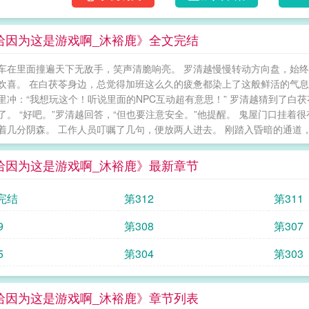
哈因为这是游戏啊_沐裕鹿》全文完结
车在里面撞遍天下无敌手，笑声清脆响亮。 罗清越慢慢转动方向盘，始
欢喜。 在白茯苓身边，总觉得加班这么久的疲惫都染上了这般鲜活的气息
里冲：“我想玩这个！听说里面的NPC互动超有意思！” 罗清越猜到了
了。 “好吧。”罗清越回答，“但也要注意安全。”他提醒。 鬼屋门口挂
着几分阴森。 工作人员叮嘱了几句，便放两人进去。 刚踏入昏暗的通道，冷
哈因为这是游戏啊_沐裕鹿》最新章节
完结
第312
第311
9
第308
第307
5
第304
第303
哈因为这是游戏啊_沐裕鹿》章节列表