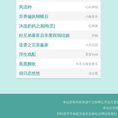
风流种
心向神知
弃养偏执蝴蝶后
小象拿拿
决战奶妈之巅[电竞]
纪离离
好兄弟暴富后非要跟我结婚
乔柚
逆袭之完美赢家
小月芸芸
浮生戏配
零度Void
凰凰阙歌
牛衣古柳卖黄瓜
假日恋悠悠
法拉栗
本站所有内容来源于互联网公开且无需登录
本站仅对
同时您可手动提交相关目标站点网址给我们