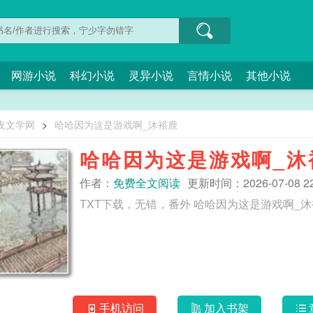
网游小说
科幻小说
灵异小说
言情小说
其他小说
夜文学网
>
哈哈因为这是游戏啊_沐裕鹿
哈哈因为这是游戏啊_沐
作者：
免费全文阅读
更新时间：2026-07-08 22
TXT下载，无错，番外 哈哈因为这是游戏啊
手机访问
加入书架