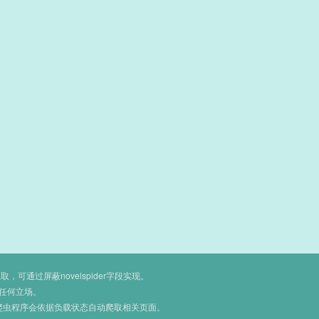
通过屏蔽novelspider字段实现。
任何立场。
爬虫程序会依据负载状态自动爬取相关页面。