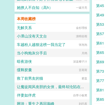
第45
她撩人不自知（高h）
一罐月亮
第49
本周收藏榜
第53
无解关系
金杉理枝
第57
小潭山没有天文台
清明谷雨
第61
车越粉人越狠这榜一我当定了
张泡泡
第65
当小狗炮灰分手后
月鸽
暗夜游侠
第69
深蓝椰子汁
缓释胶囊
言荷荷
第73
救了前男友的猫
雾荔
第77
让魔徒闻风丧胆的女侠，最终却沦陷在了自己女儿的肉棒之下
第81
伴妻如伴虎
自带小板凳
Daiakko
第85
网游：重生之再回巅峰
刘巴库