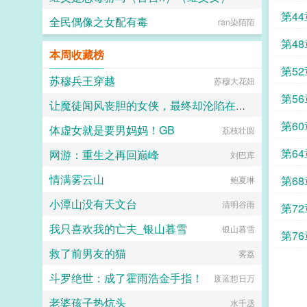
第44
全民偶像之女配有毒
公子缺斤少两
ran染陌陌
第48
本周收藏榜
第52
苏穆兵王穿越
苏穆大花妞
第56
让魔徒闻风丧胆的女侠，最终却沦陷在了自己女儿的肉棒之下
第60
体虚女就是要男妈妈！GB
荔枝壮圆
Daiakko
第64
网游：重生之再回巅峰
刘巴库
情满雾云山
第68
鲍夏琳
小潭山没有天文台
清明谷雨
第72
我只喜欢我的亡夫_银山暮雪
银山暮雪
第76
救了前男友的猫
雾荔
斗罗绝世：成了霍雨浩金手指！
废蓝想日万
老婆孩子热炕头
水千丞