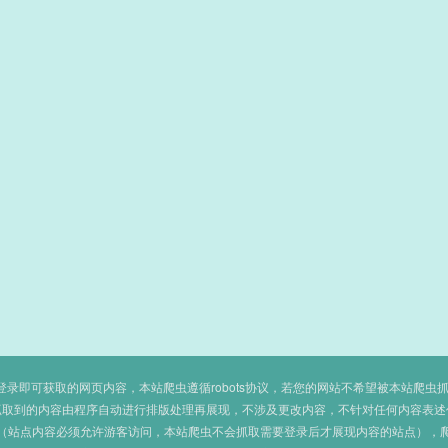
即可获取的网页内容，本站爬虫遵循robots协议，若您的网站不希望被本站爬虫抓取，可
抓取到的内容由程序自动进行排版处理再展现，不涉及更改内容，不针对任何内容表述
（站点内容必须允许游客访问，本站爬虫不会抓取需要登录后才展现内容的站点），