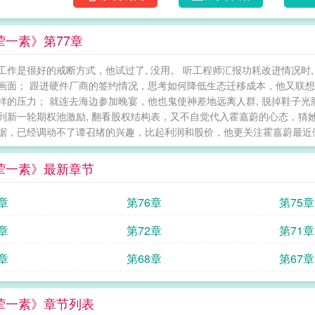
荤一素》第77章
工作是很好的戒断方式，他试过了, 没用。 听工程师汇报功耗改进情况时
画面； 跟进硬件厂商的签约情况，思考如何降低生态迁移成本，他又联
样的压力； 就连去海边参加晚宴，他也鬼使神差地远离人群, 脱掉鞋子光
到新一轮期权池激励, 翻看股权结构表，又不自觉代入霍嘉蔚的心态，猜她
据，已经调动不了谭召绪的兴趣，比起利润和股价，他更关注霍嘉蔚最近做了什
荤一素》最新章节
章
第76章
第75章
章
第72章
第71章
章
第68章
第67章
荤一素》章节列表