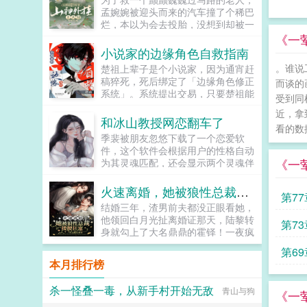
疯一样的飙车赶到，红着眼求我和他
孟婉婉被迎头而来的汽车撞了个稀巴
一起私奔。傅斯珩一脚踹开他，搂着
烂，本以为会去投胎，没想到却被一
我的腰，一字一顿道陆寒州，不想死
本山神手册救下，只要完成山神手册
《一
就给我滚！...
的委托，她就能再活第二次！看着眼
小说家的边缘角色自救指南
前三个瘦骨伶仃的崽子，再想到他们
。谁说
楚祖上辈子是个小说家，因为通宵赶
的结局，孟婉婉握拳干了！...
稿猝死，死后绑定了「边缘角色修正
而谈的
系统」。系统提出交易，只要楚祖能
受到同
扮演并修正那些被读者讨厌的边缘角
近，拿
色，他就能重获新生。楚祖改人设是
和冰山教授网恋翻车了
看的数
吧？老擅长了！第一本读者A你可以
季裴被朋友忽悠下载了一个恋爱软
让反派降智，但你最好不要做梦觉得
件，这个软件会根据用户的性格自动
读者也会降智，很难懂吗？还是读者
《一
为其灵魂匹配，还会显示两个灵魂伴
A靠靠靠！早说是大佬的局中局中局
侣之间的距离。她被自动匹配给了一
啊！！祖爹！对不起！是我说话太大
个叫冬日的网友，看了对方的主页，
火速离婚，她被狼性总裁搂腰狂宠
声了！！第二本读者B狗塑适可而
第77
高学历高级知识分子，高贵冷艳令...
止，就算你重复强调五百次他是可爱
结婚三年，渣男前夫都没正眼看她，
狗狗，但我只看到了一只舔狗，还是
他领回白月光扯离婚证那天，陆黎转
第73
不会汪汪叫的那种。还是读者B起猛
身就勾上了大名鼎鼎的霍铎！一夜疯
了，看到无敌阳光开朗大狗狗了，哪
狂后，男人看着她低笑陆小姐，不打
第69
里能领养，阿祖！我也要养阿祖！！
算负责？陆黎转身不认人，他霍铎怎
本月排行榜
第三本读者C作者生活这么不如意，
么会缺女人！本以为不会再有交集，
一定要搞这么五毒俱全的角色？写不
可被他彻底缠上。某天他抵她在墙陆
杀一怪叠一毒，从新手村开始无敌
出来东西找个班上吧。还是读者
青山与狗
小姐，咱俩床上挺搭的，霍太太的位
《一
CMD，祖神，我可真该死啊！第四
子考虑一下？众人都以为霍铎玩玩而