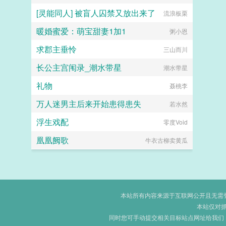
[灵能同人] 被盲人囚禁又放出来了
流浪板栗
暖婚蜜爱：萌宝甜妻1加1
粥小恩
求郡主垂怜
三山而川
长公主宫闱录_潮水带星
潮水带星
礼物
聂桃李
万人迷男主后来开始患得患失
若水然
浮生戏配
零度Void
凰凰阙歌
牛衣古柳卖黄瓜
本站所有内容来源于互联网公开且无需登录
本站仅对
同时您可手动提交相关目标站点网址给我们