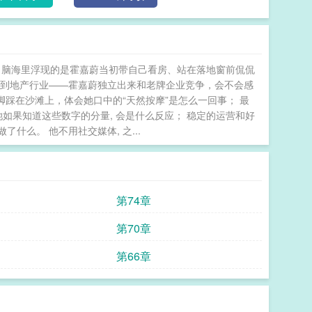
, 脑海里浮现的是霍嘉蔚当初带自己看房、站在落地窗前侃侃
想到地产行业——霍嘉蔚独立出来和老牌企业竞争，会不会感
脚踩在沙滩上，体会她口中的“天然按摩”是怎么一回事； 最
如果知道这些数字的分量, 会是什么反应； 稳定的运营和好
么。 他不用社交媒体, 之...
第74章
第70章
第66章