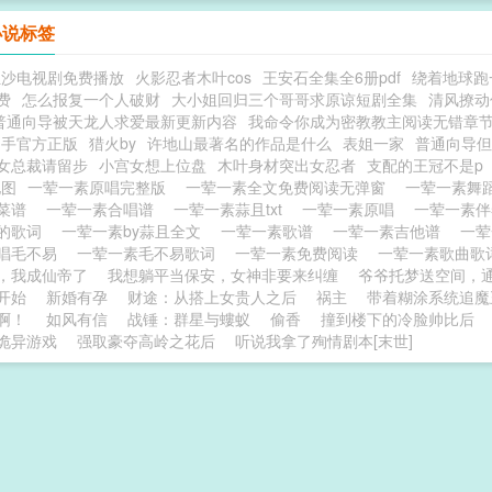
小说标签
狂沙电视剧免费播放
火影忍者木叶cos
王安石全集全6册pdf
绕着地球跑
费
怎么报复一个人破财
大小姐回归三个哥哥求原谅短剧全集
清风撩动
普通向导被天龙人求爱最新更新内容
我命令你成为密教教主阅读无错章
助手官方正版
猎火by
许地山最著名的作品是什么
表姐一家
普通向导但
女总裁请留步
小宫女想上位盘
木叶身材突出女忍者
支配的王冠不是p
地图
一荤一素原唱完整版
一荤一素全文免费阅读无弹窗
一荤一素舞
素菜谱
一荤一素合唱谱
一荤一素蒜且txt
一荤一素原唱
一荤一素
的歌词
一荤一素by蒜且全文
一荤一素歌谱
一荤一素吉他谱
一
唱毛不易
一荤一素毛不易歌词
一荤一素免费阅读
一荤一素歌曲
，我成仙帝了
我想躺平当保安，女神非要来纠缠
爷爷托梦送空间，
开始
新婚有孕
财途：从搭上女贵人之后
祸主
带着糊涂系统追魔
啊！
如风有信
战锤：群星与螻蚁
偷香
撞到楼下的冷脸帅比后
诡异游戏
强取豪夺高岭之花后
听说我拿了殉情剧本[末世]