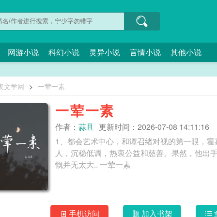
网游小说
科幻小说
灵异小说
言情小说
其他小说
夜文学网
>
一荤一素
一荤一素
作者：
蒜且
更新时间：2026-07-08 14:11:16
1、都会艺术中心，和谭召绪对视的第一眼，霍
人，沉稳低调，热衷公益和慈善。果然，他出
慨并无太大.. 一荤一素
手机访问
加入书架