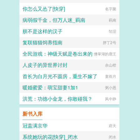
你怎么又怂了[快穿]
名字菌
病弱假千金，但万人迷_羁南
羁南
朕不是这样的汉子
邹涅
复联猫猫饲养指南
胖丁2号
全民游戏：神级天赋是卷出来的
佛掌湖的鹿王
人皮子的异世界讨封
佘山樘
首长为白月光不圆房，重生不嫁了
童雨月
暖婚蜜爱：萌宝甜妻1加1
粥小恩
洪荒：功德小金龙，你敢碰我？
风中静
新书入库
冠盖满京华
府天
系统她玩的花[快穿]_闭水
闭水