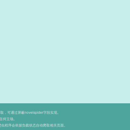
通过屏蔽novelspider字段实现。
任何立场。
爬虫程序会依据负载状态自动爬取相关页面。