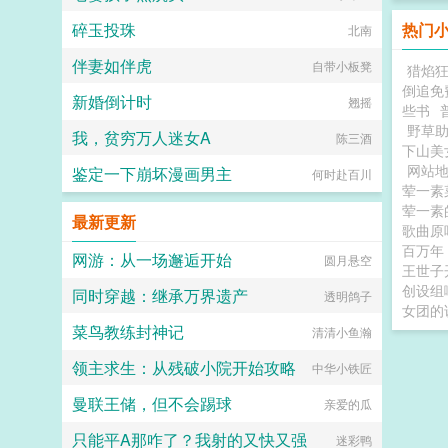
碎玉投珠
热门
北南
伴妻如伴虎
自带小板凳
猎焰
倒追免
新婚倒计时
翘摇
些书
野草
我，贫穷万人迷女A
陈三酒
下山美
网站
鉴定一下崩坏漫画男主
何时赴百川
荤一
荤一素
最新更新
歌曲原
百万年
网游：从一场邂逅开始
圆月悬空
王世子
创设组
同时穿越：继承万界遗产
透明鸽子
女团的
菜鸟教练封神记
清清小鱼瀚
领主求生：从残破小院开始攻略
中华小铁匠
曼联王储，但不会踢球
亲爱的瓜
只能平A那咋了？我射的又快又强
迷彩鸭