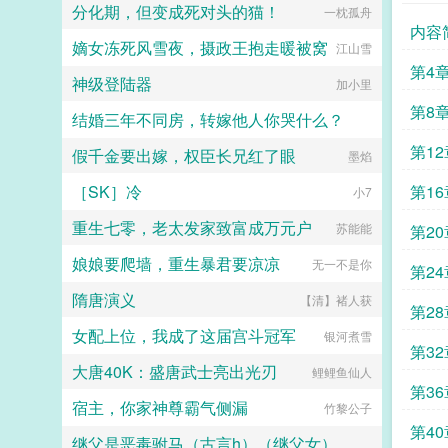
分化期，但变成死对头的猫！
本第五本第六本楚祖怎么样，虽然演
一枕孤舟
已，就连陆黎都没当真。后来热搜爆
的一般，但我改得还行吧？系统你知
内容
了图，陆黎切菜划破了手，男人红着
嫡女冻死风雪夜，摄政王抱走暖被窝
道什么叫边缘角色吗？人气大爆角色
江山雪
眼圈抱起她乖，以后这些我来干...
算什么边缘角色啊！！！TIPS12100
第4
神级登陆器
存稿箱吐章节，偶尔抽空改错字2警
加小里
惕祖哥感情牌，他是个狠人3wb短不
第8
结婚三年不同房，转嫁他人你哭什么？
拉揪，随机掉落祖哥CG4论坛都会标
注发言时间，精确到秒，有用5是想
第12
假千金要出嫁，权臣长兄红了眼
简单尝试各种题材的产物，专栏预收
军临天下
墨焰
有各个题材，收收菜呗w...
［SK］冷
第16
小7
重生七零，老太发家致富成万元户
苏能能
第20
娘娘要爬墙，重生暴君要凉凉
无一不是你
第24
隋唐演义
【清】褚人获
第28
女配上位，我成了这届宫斗冠军
银河煮雪
第32
大唐40K：盛唐武士亮出光刃
鲤鲤鱼仙人
第36
宿主，你家神尊霸气侧漏
竹黎公子
第40
继父是恶毒驸马（古言h）（继父女）