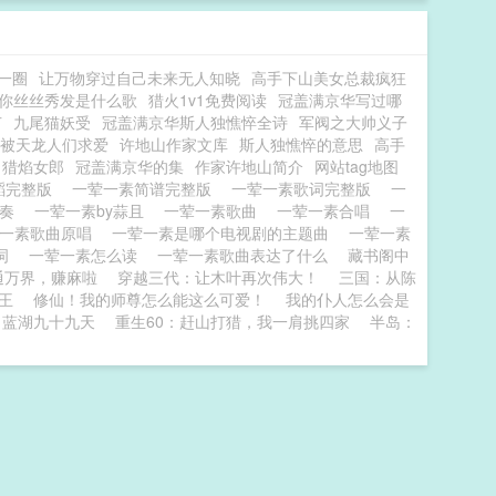
一圈
让万物穿过自己未来无人知晓
高手下山美女总裁疯狂
你丝丝秀发是什么歌
猎火1v1免费阅读
冠盖满京华写过哪
节
九尾猫妖受
冠盖满京华斯人独憔悴全诗
军阀之大帅义子
被天龙人们求爱
许地山作家文库
斯人独憔悴的意思
高手
猎焰女郎
冠盖满京华的集
作家许地山简介
网站tag地图
蹈完整版
一荤一素简谱完整版
一荤一素歌词完整版
一
伴奏
一荤一素by蒜且
一荤一素歌曲
一荤一素合唱
一
荤一素歌曲原唱
一荤一素是哪个电视剧的主题曲
一荤一素
歌词
一荤一素怎么读
一荤一素歌曲表达了什么
藏书阁中
通万界，赚麻啦
穿越三代：让木叶再次伟大！
三国：从陈
王
修仙！我的师尊怎么能这么可爱！
我的仆人怎么会是
蓝湖九十九天
重生60：赶山打猎，我一肩挑四家
半岛：