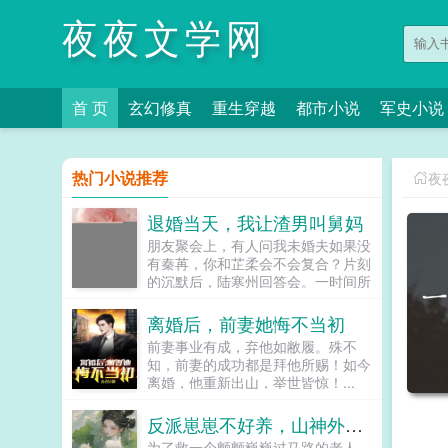
夜夜文学网
首 页
玄幻修真
重生穿越
都市小说
军史小说
热门小说推荐
夜
退婚当天，我让渣男叫舅妈
朋友聚会上，有人问我未婚夫如果没
有秦苒，你和芷柔会不会复合？片刻
的沉默后，陆寒州回答会。一时间所
有人的目光都落在我身上，他们以为
我会吃醋闹腾，却不想我带头鼓掌，
离婚后，前妻她悔不当初
献上祝福。既然忘不了，我退出成全
前妻事业有成，弃他如敝履。殊不
你们，你们要不要再亲一个庆祝下？
知，前妻的成功都是拜他所赐！如今
我坚定的取消婚约，头也不回的离
离婚，他重新出山，举世皆惊！...
开。陆寒州却以为我在闹脾气，笃定
了我爱他爱的不可自拔，不可能放弃
反派崽崽不好养，山神外挂上大分
陆夫人的宝座。后来，我和陆寒州那
禁欲的律师小舅舅的婚礼现场。他发
为了救一个颤颤巍巍过马路的老人，