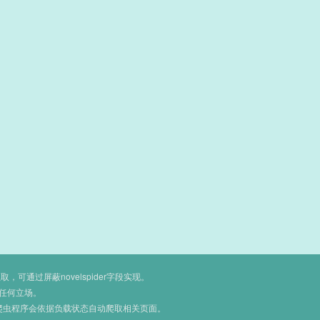
通过屏蔽novelspider字段实现。
任何立场。
爬虫程序会依据负载状态自动爬取相关页面。