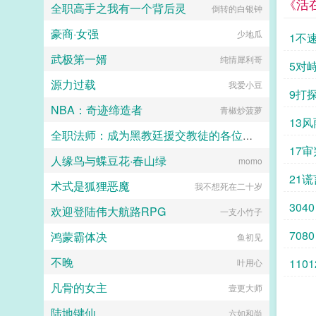
《活
全职高手之我有一个背后灵
倒转的白银钟
的？我福建生人。小樱我川渝。鸣人
原来是川妹子，久仰。（抱拳jpg）
豪商·女强
少地瓜
佐助你们在说什么？卡卡西挠了挠眉
1不
毛，觉得事情并不简单...
武极第一婿
纯情犀利哥
5对
源力过载
我爱小豆
9打
NBA：奇迹缔造者
青椒炒菠萝
13风
全职法师：成为黑教廷援交教徒的各位婊子
17
人缘鸟与蝶豆花·春山绿
小磊子
momo
21谎
术式是狐狸恶魔
我不想死在二十岁
3040
欢迎登陆伟大航路RPG
一支小竹子
7080
鸿蒙霸体决
鱼初见
不晚
1101
叶用心
凡骨的女主
壹更大师
陆地键仙
六如和尚