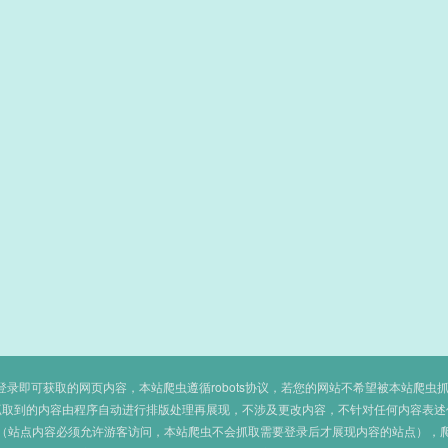
即可获取的网页内容，本站爬虫遵循robots协议，若您的网站不希望被本站爬虫抓取，可
抓取到的内容由程序自动进行排版处理再展现，不涉及更改内容，不针对任何内容表述
（站点内容必须允许游客访问，本站爬虫不会抓取需要登录后才展现内容的站点），