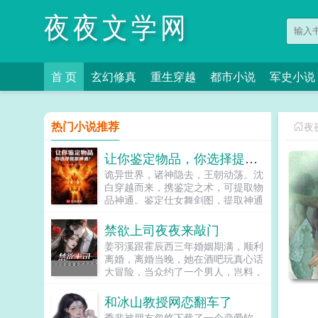
夜夜文学网
首 页
玄幻修真
重生穿越
都市小说
军史小说
热门小说推荐
夜
让你鉴定物品，你选择提取神通？
诡异世界，诸神隐去，王朝动荡。沈
白穿越而来，携鉴定之术，可提取物
品神通。鉴定仕女舞剑图，提取神通
舞剑术鉴定染血佛珠，提取神通金刚
拳鉴定残破将军塑像，提取神通穿杨
禁欲上司夜夜来敲门
箭染血塑像，借寿槐树，报恩狐女当
姜羽溪跟霍辰西三年婚姻期满，顺利
沈白携万千神通降临时，身后是数不
离婚，离婚当晚，她在酒吧玩真心话
尽的诡异残骸。屈指一弹，便是白气
大冒险，当众约了一个男人，岂料，
化剑，斩万丈桃林。怎么回事，你们
那个男人竟然是她的顶头上司，而且
怎么把我当成诡异了，我真不是诡异
还是刚跟她离婚的前夫！前夫当面阴
和冰山教授网恋翻车了
啊！...
阳她将心思好好放在工作上，没必要
季裴被朋友忽悠下载了一个恋爱软