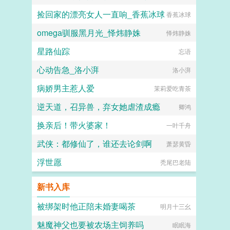
捡回家的漂亮女人一直响_香蕉冰球
香蕉冰球
omega驯服黑月光_怿炜静姝
怿炜静姝
星路仙踪
忘语
心动告急_洛小湃
洛小湃
病娇男主惹人爱
茉莉爱吃青茶
逆天道，召异兽，弃女她虐渣成瘾
卿鸿
换亲后！带火婆家！
一叶千舟
武侠：都修仙了，谁还去论剑啊
萧瑟黄昏
浮世愿
秃尾巴老陆
新书入库
被绑架时他正陪未婚妻喝茶
明月十三幺
魅魔神父也要被农场主饲养吗
眠眠海