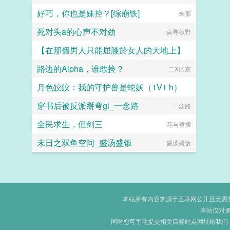
好巧，你也是妹控？[综崩铁]
来那
死对头a的心声不对劲
莫寻秋野
【在那個男人只能屈膝於女人的大地上】
路边的Alpha，谁敢捡？
二X四京
小怪兽
月色皎皎：我的守护兽是蛇妖（1V1 h）
穿书后被反派掰弯gl_一念路
暗黑猫妖
一念路
全民求生，但剑三
花与裙摆
末日之双鱼空间_盛汤盛饭
盛汤盛饭
本站所有内容来源于互联网公开且无需登录
本站仅对
同时您可手动提交相关目标站点网址给我们