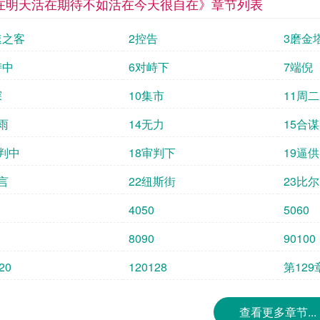
在明天活在期待不如活在今天很自在》章节列表
速之客
2控告
3磨金
峙中
6对峙下
7端倪
探
10集市
11周二
雨
14无力
15合谋
审判中
18审判下
19逼供
言
22纽斯街
23比尔
4050
5060
8090
90100
20
120128
第129
查看更多章节...