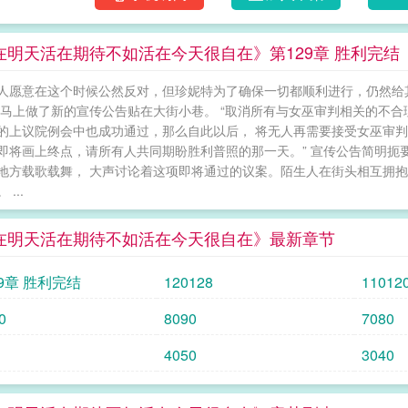
在明天活在期待不如活在今天很自在》第129章 胜利完结
人愿意在这个时候公然反对，但珍妮特为了确保一切都顺利进行，仍然给其
并马上做了新的宣传公告贴在大街小巷。 “取消所有与女巫审判相关的不
的上议院例会中也成功通过，那么自此以后， 将无人再需要接受女巫审判
即将画上终点，请所有人共同期盼胜利普照的那一天。” 宣传公告简明扼
地方载歌载舞， 大声讨论着这项即将通过的议案。陌生人在街头相互拥抱
...
在明天活在期待不如活在今天很自在》最新章节
29章 胜利完结
120128
11012
0
8090
7080
4050
3040