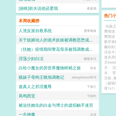
[崩铁]前夫说他还爱我
夜晏酒
热门
本周收藏榜
虫族
人渣反派自救系统
墨香铜臭
费阅读
费阅读
关于妩媚动人的诡术妖姬被调教恶堕成媚黑母猪乐芙兰的这档子事
教学策
觎你好
（扶她）疫情期间警花母亲被我调教成三洞全开的肉便器母狗
F心R
活在今
道具
淫荡少妇白洁
霜染official
豺狼末日
天tree
白给小魔女的异世界魔物榨精之旅
天
活
佚名
水
穿
贱婊子母狗王晓旭调教记
wangxiaoxu0819
文娱_
（破镜
蛊真人之邪淫魔尊
千面兰
骨1v1
凤鸣西堂
千杯灼
被迫扶她化的白金与博士的虚拟触手迷宫
一念神魔
白虚
水泽