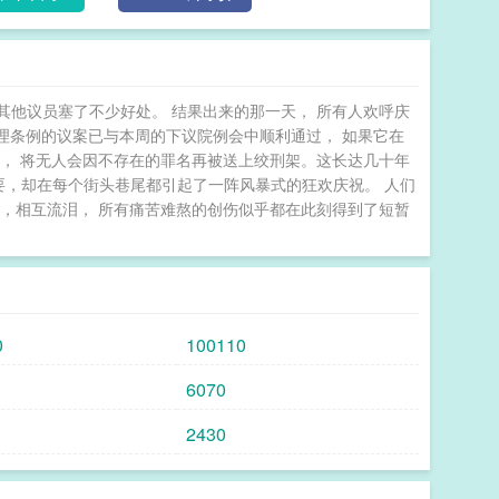
他议员塞了不少好处。 结果出来的那一天， 所有人欢呼庆
合理条例的议案已与本周的下议院例会中顺利通过， 如果它在
， 将无人会因不存在的罪名再被送上绞刑架。这长达几十年
要，却在每个街头巷尾都引起了一阵风暴式的狂欢庆祝。 人们
，相互流泪， 所有痛苦难熬的创伤似乎都在此刻得到了短暂
0
100110
6070
2430