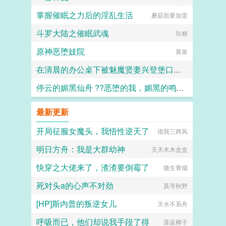
掌握催眠之力后的淫乱生活
蘑菇面要加蛋
斗罗大陆之催眠武魂
玖粮
原神恶堕妓院
黄泉
在清晨的办公桌下被魅魔贤妻兴登堡口交，夜晚在宴会厅角落的鞋交
停云的媚黑仙舟 ??恶堕的我，媚黑的鸣火首席以及仙舟??
火锅气候
露露
最新更新
开局征服女魔头，我悟性逆天了
借我三两风
明日方舟：我是大群幼神
天天木木盒盒
快穿之大佬来了，渣渣要倒霉了
微生青烟
死对头a的心声不对劲
莫寻秋野
[HP]斯内普的叛逆女儿
天水不系舟
呼吸而已，他们却说我手段了得
藻蓝椰子