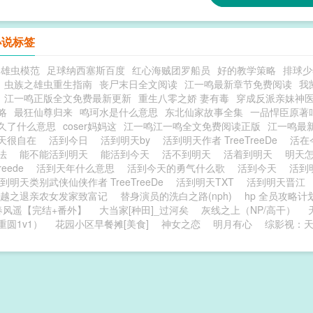
小说标签
之雄虫模范
足球纳西塞斯百度
红心海贼团罗船员
好的教学策略
排球少
虫族之雄虫重生指南
丧尸末日全文阅读
江一鸣最新章节免费阅读
我
江一鸣正版全文免费最新更新
重生八零之娇 妻有毒
穿成反派亲妹神
略
最狂仙尊归来
鸣珂水是什么意思
东北仙家故事全集
一品悍臣原著
久了什么意思
coser妈妈这
江一鸣江一鸣全文免费阅读正版
江一鸣最
天很自在
活到今日
活到明天by
活到明天作者 TreeTreeDe
活在
用法
能不能活到明天
能活到今天
活不到明天
活着到明天
明天
treede
活到天年什么意思
活到今天的勇气什么歌
活到今天
活到明
到明天类别武侠仙侠作者 TreeTreeDe
活到明天TXT
活到明天晋江
越之退亲农女发家致富记
替身演员的洗白之路(nph)
hp 全员攻略计
春风遥【完结+番外】
大当家[种田]_过河矣
灰线之上（NP/高干）
重圆1v1）
花园小区早餐摊[美食]
神女之恋
明月有心
综影视：
）