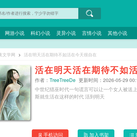
网游小说
科幻小说
灵异小说
言情小说
其他小说
夜文学网
>
活在明天活在期待不如活在今天很自在
活在明天活在期待不如
作者：
TreeTreeDe
更新时间：2026-05-29 00:1
中世纪猎巫时代一句谎言可以让一个女人被送
斯就生活在这样的时代 活到明天
手机访问
加入书架