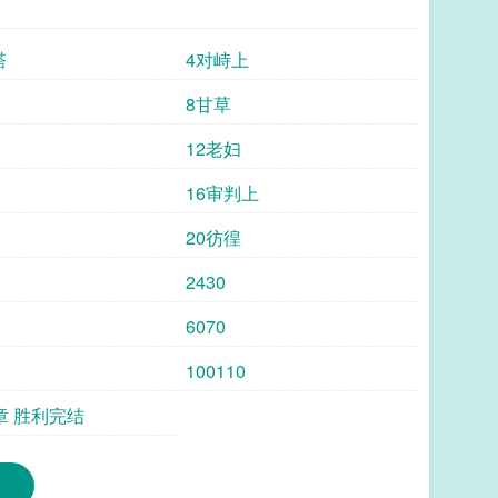
塔
4对峙上
8甘草
12老妇
16审判上
20彷徨
2430
6070
100110
章 胜利完结