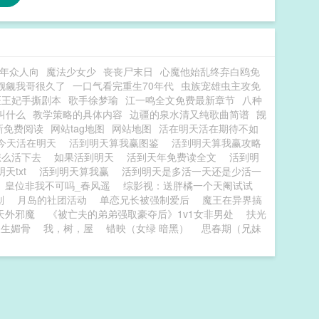
年众人向
魔法少女少
丧丧尸末日
心魔他始乱终弃白鸥免
觊觎我哥很久了
一口气看完重生70年代
虫族宠雄虫主攻免
医王妃手撕剧本
歌手徐梦瑜
江一鸣全文免费最新章节
八种
叫什么
教学策略的具体内容
边疆的泉水清又纯歌曲简谱
觊
新免费阅读
网站tag地图
网站地图
活在明天活在期待不如
今天活在明天
活到明天算我赢图鉴
活到明天算我赢攻略
怎么活下去
如果活到明天
活到天年免费读全文
活到明
天txt
活到明天算我赢
活到明天是多活一天还是少活一
皇位非我不可吗_春风遥
综影视：送胖橘一个天阉试试
划
月岛的社团活动
单恋兄长被强制爱后
魔王在异界搞
天外邪魔
《被亡夫的弟弟强取豪夺后》1v1女非男处
扶光
天生媚骨
我，树，屋
错映（女绿 暗黑）
思春期（兄妹