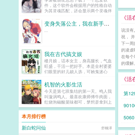
背后搞小动作。然后转身背地里打电
件，这个软件会根据用户的性格自动
话约她吃饭。姜羽溪反手就将霍辰西
为其灵魂匹配，还会显示两个灵魂伴
拉进黑名单，她尽职尽责做着自己的
侣之间的距离。她被自动匹配给了一
《活
工作，传言霍辰西当初是为了白月光
个叫冬日的网友，看了对方的主页，
变身失落公主，我在新手村卖核弹
出国，现在每天粘着她是怎么回事？
高学历高级知识分子，高贵冷艳令...
姜羽溪一直小心隐瞒着自己的身份，
说没有
...
直到某天夜里，霍辰西将她抵在角
祝， 
落，叫出了她以前的名字，老婆，我
下一周
们复婚好不好？...
的凌虐
我在古代搞文娱
在每个
楼月娘，话本女主，身高腿长，气血
的缓解。 
旺盛，干活一把好手。本是全村婆婆
们眼里的好儿媳人选，可她鬼迷心
窍，就迷上了村口会读书的小白脸。
《活
辛苦挖野菜，供养小白脸，可小白脸
机智的火影生活
上岸第一剑，先斩供养人。楼欣月，
今天是第七班集结的第一天。鸣人我
第1
刚失业的文娱小编，提桶回老家，本
叫漩涡鸣人。最喜欢康师傅牛肉面，
打算大展身手搞副业。谁知穿成了话
红烧泡椒酸菜味都可，梦想是拿到上
本里挖野菜养小白脸的苦情女！诶，
9010
忍编制，然后顺便带个下忍班什么
来都来了，野菜是拒绝的，事业它不
的。小樱我叫春野樱。没什么喜欢
香吗！嘿嘿，一不留神，搞大了凡有
本月排行榜
5060
的，但讨厌装逼男。嗯，有没有编制
井水处，皆知欣月大魏野史...
无所谓，别搞歧视女性那套就行。鸣
新白蛇问仙
舒楠泽
人嘶，等等奇变偶不变？小樱符号看
象限。鸣人卧槽！敢问女侠哪里穿来