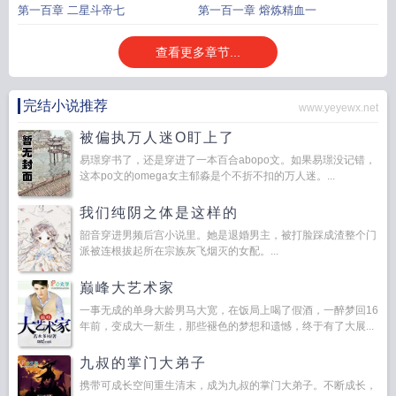
第一百章 二星斗帝七
第一百一章 熔炼精血一
查看更多章节...
完结小说推荐
www.yeyewx.net
被偏执万人迷O盯上了
易璟穿书了，还是穿进了一本百合abopo文。如果易璟没记错，
这本po文的omega女主郁淼是个不折不扣的万人迷。...
我们纯阴之体是这样的
韶音穿进男频后宫小说里。她是退婚男主，被打脸踩成渣整个门
派被连根拔起所在宗族灰飞烟灭的女配。...
巅峰大艺术家
一事无成的单身大龄男马大宽，在饭局上喝了假酒，一醉梦回16
年前，变成大一新生，那些褪色的梦想和遗憾，终于有了大展...
九叔的掌门大弟子
携带可成长空间重生清末，成为九叔的掌门大弟子。不断成长，