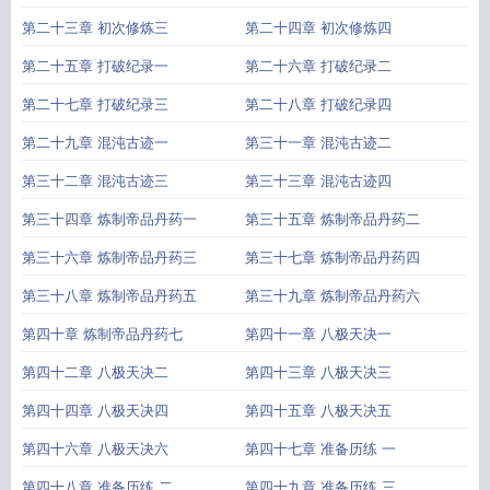
第二十三章 初次修炼三
第二十四章 初次修炼四
第二十五章 打破纪录一
第二十六章 打破纪录二
第二十七章 打破纪录三
第二十八章 打破纪录四
第二十九章 混沌古迹一
第三十一章 混沌古迹二
第三十二章 混沌古迹三
第三十三章 混沌古迹四
第三十四章 炼制帝品丹药一
第三十五章 炼制帝品丹药二
第三十六章 炼制帝品丹药三
第三十七章 炼制帝品丹药四
第三十八章 炼制帝品丹药五
第三十九章 炼制帝品丹药六
第四十章 炼制帝品丹药七
第四十一章 八极天决一
第四十二章 八极天决二
第四十三章 八极天决三
第四十四章 八极天决四
第四十五章 八极天决五
第四十六章 八极天决六
第四十七章 准备历练 一
第四十八章 准备历练 二
第四十九章 准备历练 三