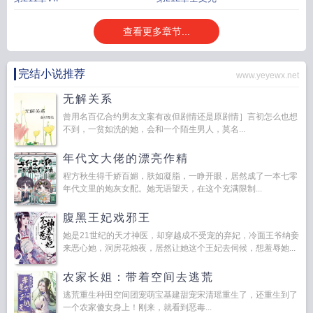
查看更多章节...
完结小说推荐
www.yeyewx.net
无解关系
曾用名百亿合约男友文案有改但剧情还是原剧情］言初怎么也想
不到，一贫如洗的她，会和一个陌生男人，莫名...
年代文大佬的漂亮作精
程方秋生得千娇百媚，肤如凝脂，一睁开眼，居然成了一本七零
年代文里的炮灰女配。她无语望天，在这个充满限制...
腹黑王妃戏邪王
她是21世纪的天才神医，却穿越成不受宠的弃妃，冷面王爷纳妾
来恶心她，洞房花烛夜，居然让她这个王妃去伺候，想羞辱她...
农家长姐：带着空间去逃荒
逃荒重生种田空间团宠萌宝基建甜宠宋清瑶重生了，还重生到了
一个农家傻女身上！刚来，就看到恶毒...