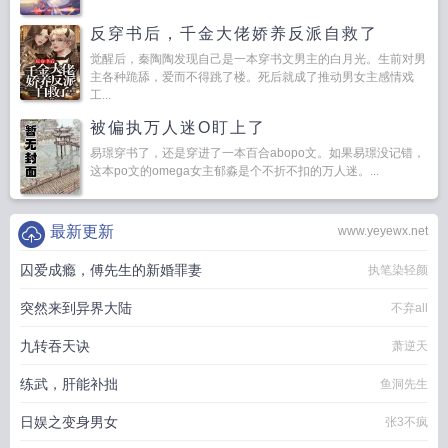
反穿书后，千金大佬娇养反派自救了
觉醒后，秦陶陶发现自己是一本穿书文男主的白月光。生前对男
主各种跪舔，爱而不得跳了楼。死后就成了推动男女主感情戏
工...
被偏执万人迷O盯上了
易璟穿书了，还是穿进了一本百合abopo文。如果易璟没记错，
这本po文的omega女主郁淼是个不折不扣的万人迷。...
最新更新
www.yeyewx.net
囚爱成瘾，傅先生的新婚罪妻
执笔染轻颜
突然来到异界大陆
不弃all
九转吞天诀
萧逆天
练武，肝能补拙
鱼洞先生
日娱之变身男女
张3不疯