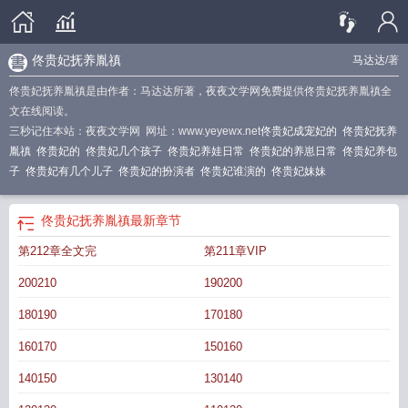
佟贵妃抚养胤禛
马达达
/著
佟贵妃抚养胤禛是由作者：马达达所著，夜夜文学网免费提供佟贵妃抚养胤禛全
文在线阅读。
三秒记住本站：夜夜文学网 网址：www.yeyewx.net
佟贵妃成宠妃的
佟贵妃抚养
胤禛
佟贵妃的
佟贵妃几个孩子
佟贵妃养娃日常
佟贵妃的养崽日常
佟贵妃养包
子
佟贵妃有几个儿子
佟贵妃的扮演者
佟贵妃谁演的
佟贵妃妹妹
佟贵妃抚养胤禛
最新章节
第212章全文完
第211章VIP
200210
190200
180190
170180
160170
150160
140150
130140