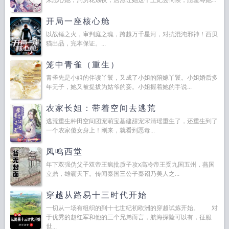
来恶心她，洞房花烛夜，居然让她这个王妃去伺候，想羞辱她...
开局一座核心舱
以战锤之火，审判庭之魂，跨越万千星河，对抗混沌邪神！西贝
猫出品，完本保证。...
笼中青雀（重生）
青雀先是小姐的伴读丫鬟，又成了小姐的陪嫁丫鬟。小姐婚后多
年无子，她又被提拔为姑爷的妾。小姐握着她的手说...
农家长姐：带着空间去逃荒
逃荒重生种田空间团宠萌宝基建甜宠宋清瑶重生了，还重生到了
一个农家傻女身上！刚来，就看到恶毒...
凤鸣西堂
年下双强伪父子双帝王疯批质子攻x高冷帝王受九国五州，燕国
立鼎，雄霸天下。传闻秦国三公子秦诏乃美人之...
穿越从路易十三时代开始
一切从一场有组织的到十七世纪初欧洲的穿越试炼开始。 对
于优秀的赵红军和他的三个兄弟而言，航海探险可以有，征服
世...