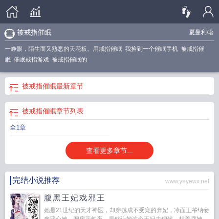
被戒指催眠
夏曼利
/著
一睁眼，陌生而又熟悉的天花板。
用戒指催眠
我捡到一个催眠手机
被戒指催
眠
催眠戒指游戏
被戒指催眠的
被戒指催眠
最新章节
被戒指催眠
章节列表
全1章
查看更多章节...
完结小说推荐
www.yeyewx.net
腹黑王妃戏邪王
她是21世纪的天才神医，却穿越成不受宠的弃妃，冷面王爷纳妾