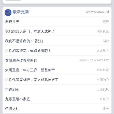
最新更新
www.yeyewx.net
腐朽世界
滚开
我只想毁灭宗门，咋逆天成神了
明月夜色
我真不是算命的！[香江]
湖涂
让你相亲警花，你逮通缉犯！
火龙教主
赛博朋克传奇雇佣兵
用户9377879421192
大明重启：年方三岁，登基称帝
独孤世遗
让你代管废材班，怎么成武神殿了
向阳的心
大道剑圣
三漾秋风
九零重组小家庭
一亩良田
伊塔之柱
绯炎