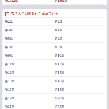
第1252章
第1251章
玄学大佬归来算死全家
章节列表
第1章
第2章
第3章
第4章
第5章
第6章
第7章
第8章
第9章
第10章
第11章
第12章
第13章
第14章
第15章
第16章
第17章
第18章
第19章
第20章
第21章
第22章