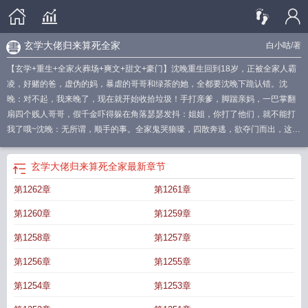
玄学大佬归来算死全家
白小咕
/著
【玄学+重生+全家火葬场+爽文+甜文+豪门】沈晚重生回到18岁，正被全家人霸
凌，好赌的爸，虚伪的妈，暴虐的哥哥和绿茶的她，全都要沈晚下跪认错。沈
晚：对不起，我来晚了，现在就开始收拾垃圾！手打亲爹，脚踹亲妈，一巴掌翻
扇四个贱人哥哥，假千金吓得躲在角落瑟瑟发抖：姐姐，你打了他们，就不能打
我了哦~沈晚：无所谓，顺手的事。全家鬼哭狼嚎，四散奔逃，欲夺门而出，这
时，顶级豪门继承人厉寒霆，斜倚门口，桃花眼懒洋洋一睇：我说，你们惹我夫
人干嘛？连我都打不过她！关门，放狗！
玄学大佬满级归来
玄学大佬回家种田
玄学大佬归来算死全家
最新章节
记
玄学大佬穿越回来了
玄学大佬归来算死全家又叫什么名字
玄学大佬回家种田
第1262章
第1261章
txt
玄学大佬归来后[重生
玄学大佬归来算死全家全文免费阅读
玄学大佬归来算
死全家笔趣阁超前更新
玄学大佬回家种田格格党
玄学大佬归来算死全家百度
玄
第1260章
第1259章
学大师归来后
玄学大佬归来算死全家宁宝闵鹤
玄学大佬满级归来72
玄学大佬满
级归来【穿书】
玄学大佬归来算死全家
玄学大佬归来算死全家沈晚
玄学大佬满
第1258章
第1257章
级归来(穿书)
玄学大佬重生归来
第1256章
第1255章
第1254章
第1253章