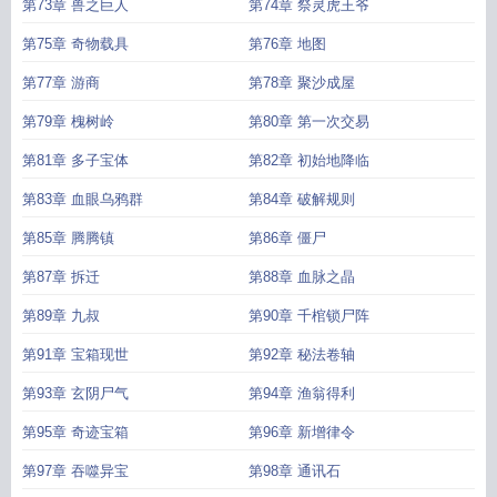
第73章 兽之巨人
第74章 祭灵虎王爷
第75章 奇物载具
第76章 地图
第77章 游商
第78章 聚沙成屋
第79章 槐树岭
第80章 第一次交易
第81章 多子宝体
第82章 初始地降临
第83章 血眼乌鸦群
第84章 破解规则
第85章 腾腾镇
第86章 僵尸
第87章 拆迁
第88章 血脉之晶
第89章 九叔
第90章 千棺锁尸阵
第91章 宝箱现世
第92章 秘法卷轴
第93章 玄阴尸气
第94章 渔翁得利
第95章 奇迹宝箱
第96章 新增律令
第97章 吞噬异宝
第98章 通讯石