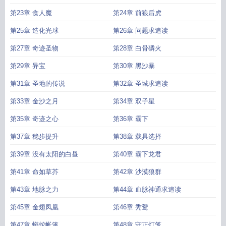
第23章 食人魔
第24章 前狼后虎
第25章 造化光球
第26章 问题求追读
第27章 奇迹圣物
第28章 白骨磷火
第29章 异宝
第30章 黑沙暴
第31章 圣地的传说
第32章 圣城求追读
第33章 金沙之月
第34章 双子星
第35章 奇迹之心
第36章 霸下
第37章 稳步提升
第38章 载具选择
第39章 没有太阳的白昼
第40章 霸下龙君
第41章 命如草芥
第42章 沙漠狼群
第43章 地脉之力
第44章 血脉神通求追读
第45章 金翅凤凰
第46章 秃鹫
第47章 蟒蛇帐篷
第48章 守正灯笼