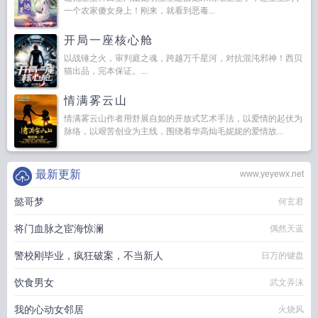
一个农家傻女身上！刚来，就看到恶毒...
开局一座核心舱
以战锤之火，审判庭之魂，跨越万千星河，对抗混沌邪神！西贝
猫出品，完本保证。...
情满雾云山
情满雾云山作者用舒展自如的开放式艺术手法，以爱情的起伏为
脉络，以艰苦创业为主线，围绕着华高灿毛妮妮的爱情故...
最新更新
www.yeyewx.net
懿哥梦
何玄君
将门血脉之宦海惊澜
偶然天蓝
警校刚毕业，疯狂破案，不当新人
日万的键盘
饮食男女
武文弄沫
我的心动女邻居
火烧风