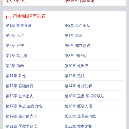
第646章 佛手
第645章 翡翠蜃龙
文免费阅读
归墟仙国完结免费
归墟仙国免费
归墟仙国 顶点
归墟仙国无防
盗
归墟仙国在线阅读免费完整版
归墟仙国全文
归墟仙国最新
归墟神器仙
归墟
仙国免费阅读
归墟仙国最新章节免费
归墟仙国在线
归墟仙国无弹窗免费
归墟
归墟仙国
章节列表
仙山的道理
归墟仙国篱笆好文学
第1章 欢迎收藏
第2章 昆仑玉盘
第3章 天坑
第4章 黑洞
第5章 异变
第6章 储存物资
第7章 蔡洪隆
第8章 初始地
第9章 前奏
第10章 蛇出没
第11章 杀蛇
第12章 危机
第13章 基础修行
第14章 修行初解
第15章 狂蟒之灾
第16章 玉盘 黑洞呼吸法
第17章 炼皮 生命力场
第18章 巨蟒入侵
第19章 减少的光球
第20章 迷雾在消散
第21章 雾散求追读
第22章 瓮中之鳖