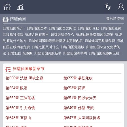
归墟仙国
孤独漂流
/著
归墟仙国简介：
归墟仙国全本
归墟仙国全文阅读
归墟仙国 莫默
归墟仙国免费
阅读孤独漂流
归墟之国在哪里
归墟到底是什么
归墟仙国免费阅读无弹窗
归墟
到底是什么地方
归墟仙国孤独漂流最新版本更新内容
归墟仙国完整版免费
归墟
仙国在线阅读免费
归墟之国又叫什么
归墟仙国无错版
归墟仙国txt全文免费阅
读
归墟仙国 笔趣阁
归墟仙国莫默新书
归墟仙国奇书网
归墟仙国笔趣阁无错
版
归墟仙国孤独漂流
归墟仙国最新章节全文阅读
归墟仙国免费阅读软件
归墟
仙国免费阅读全文
归墟仙国独孤漂流
归墟仙途
归墟仙国在线无弹窗
归墟是
归墟仙国
最新章节
谁
归墟仙国最新章节在线阅读
归墟仙国孤独漂流最新章节更新内容概括
归墟仙
第656章 洗髓 黑铁之巅
第655章 易筋龙纹
国笔趣阁手机版
归墟仙国电子书
归墟仙国孤独漂流免费阅读
归墟仙国起点中文
网
归墟仙国笔趣阁
归墟仙国笔趣阁无弹窗最新章节更新
归墟仙国笔趣阁在
第654章 眼泪
第653章 药师
线
归墟仙国百度百科
归墟仙国精校版
归墟仙国无弹窗笔趣阁
归墟仙国起点
归
墟仙国精校版免费
归墟仙国精校版TXT
归墟仙国最新章节
归墟仙国txt
归墟仙
第652章 三昧茶楼
第651章 民以食为天
国类似的
归墟之国是什么意思
归墟仙国篱笆好
归墟仙国笔趣阁免费阅读
归墟
第650章 引力透镜
第649章 佛脂 天赋
仙国笔趣阁txt
归墟仙国最新章节更新内容
归墟仙国百科
归墟仙国 在线阅读
归
墟仙国阅读
归墟仙国正版免费阅读
归墟仙国免费观看全部
归墟国是哪里
归墟
第648章 五指山
第647章 大圣同款待遇
仙国TXT
归墟仙国正版阅读
归墟仙国掌阅
归墟仙国莫默全文阅读
归墟仙国全