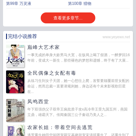
第99章 万灵液
第100章 猎物
查看更多章节...
完结小说推荐
www.yeyewx.net
巅峰大艺术家
一事无成的单身大龄男马大宽，在饭局上喝了假酒，一醉梦回16
年前，变成大一新生，那些褪色的梦想和遗憾，终于有了大展...
全民偶像之女配有毒
从练习生到女子天团，她一心想往上爬，发誓要颠覆前世女配的
命运，然而总裁一直要潜规则她，身边还有个未来影视歌巨星
在...
凤鸣西堂
年下双强伪父子双帝王疯批质子攻x高冷帝王受九国五州，燕国
立鼎，雄霸天下。传闻秦国三公子秦诏乃美人之...
农家长姐：带着空间去逃荒
逃荒重生种田空间团宠萌宝基建甜宠宋清瑶重生了，还重生到了