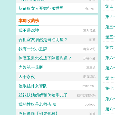
第四
从征服女人开始征服世界
Hanyan
第四
本周收藏榜
第五
我不是戏神
三九音域
第五
合租室友居然是当红明星？
时节
第六
我有一张小丑牌
蔚蓝公司
第六
除魔卫道怎么成了除膜慰道？
乐福不受
内娱第一花瓶
第六
三三娘
囚于永夜
麦香鸡呢
第七
催眠丝袜女警队
lovenatsu
第七
丝袜扶她妈妈和伪娘乖儿子
丝袜扶她妈妈
第八
我的性奴是老师-新版
godopo
第八
煦日逢雨【姐弟骨科】
浦浦