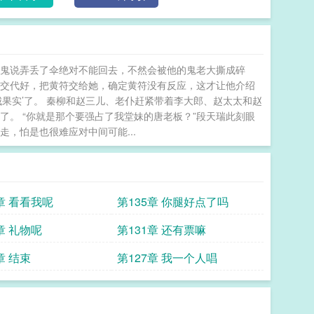
老鬼说弄丢了伞绝对不能回去，不然会被他的鬼老大撕成碎
先交代好，把黄符交给她，确定黄符没有反应，这才让他介绍
城果实’了。 秦柳和赵三儿、老仆赶紧带着李大郎、赵太太和赵
了。 “你就是那个要强占了我堂妹的唐老板？”段天瑞此刻眼
，怕是也很难应对中间可能...
章 看看我呢
第135章 你腿好点了吗
章 礼物呢
第131章 还有票嘛
章 结束
第127章 我一个人唱