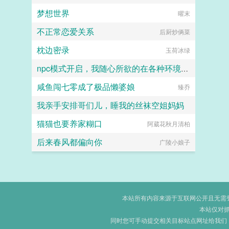
梦想世界
曜末
不正常恋爱关系
后厨炒俩菜
枕边密录
玉荷冰绿
npc模式开启，我随心所欲的在各种环境享受女人
咸鱼闯七零成了极品懒婆娘
by sun
臻乔
我亲手安排哥们儿，睡我的丝袜空姐妈妈
猫猫也要养家糊口
阿葳花秋月清柏
hhkdesu
后来春风都偏向你
广陵小娘子
本站所有内容来源于互联网公开且无需登录
本站仅对
同时您可手动提交相关目标站点网址给我们