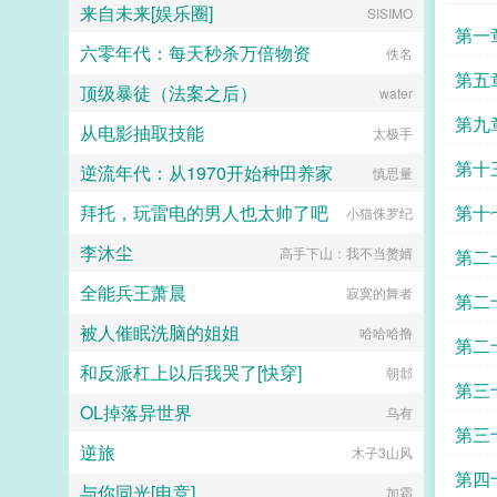
子央咋办？这地狱难度啊，我身体还
来自未来[娱乐圈]
SISIMO
在抢救，急需始皇帝夸我一句啊！子
第一
央快急死了，但是李二凤也太优秀
六零年代：每天秒杀万倍物资
佚名
了。子央李二凤我和你拼了！...
第五
顶级暴徒（法案之后）
water
第九
从电影抽取技能
太极手
第十
逆流年代：从1970开始种田养家
慎思量
拜托，玩雷电的男人也太帅了吧
第十
小猫侏罗纪
李沐尘
高手下山：我不当赘婿
第二
全能兵王萧晨
寂寞的舞者
第二
被人催眠洗脑的姐姐
哈哈哈撸
第二
和反派杠上以后我哭了[快穿]
朝邶
第三
OL掉落异世界
乌有
第三
逆旅
木子3山风
第四
与你同光[电竞]
加霜