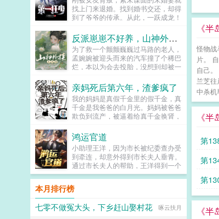
子开始一点点经营自己的小日子，倒
月光去吧，我要改嫁！...
找上门来退婚。找到婚书交还，却得
也过得有滋有味。因为养牛让牛痘提
到了爷爷的传承。从此，一跃成龙！
前出现，因为种棉，引导大家改用飞
却又发现，原来婚书还不止一张...
《半
梭日子日新月异，但是荣国府却突然
反派崽崽不好养，山神外挂上大分
凑上来了。麟子别来沾边，你们姓贾
我姓郑，咱们不是一家人。以下是预
怪物战
为了救一个颤颤巍巍过马路的老人，
收在始皇帝面前打败李二凤李二凤这
孟婉婉被迎头而来的汽车撞了个稀巴
片。 
位靠玄武门继承法上位的千古一帝在
烂，本以为会去投胎，没想到却被一
自己。
驾崩的时候有人问他愿不愿意去给秦
本山神手册救下，只要完成山神手册
兰芝往
始皇当太子，如果愿意，就让长孙皇
的委托，她就能再活第二次！看着眼
亲妈死后第六年，渣爹疯了
后跟着一起去。李世民大喜，摩拳擦
中杀机
前三个瘦骨伶仃的崽子，再想到他们
我的妈妈是真假千金里的假千金，真
掌准备去做秦二世，还厚脸皮想把贞
的结局，孟婉婉握拳干了！...
千金是我爸爸的白月光。妈妈被爸爸
观朝的群臣带上。子央，因为经常出
《半
欺负到流产，被逼着给真千金换肾，
车祸得到外号子央的考古系倒霉蛋大
被绑架犯凌虐。终于，她解脱了。她
学生。她再次遇到了车祸后，在生死
死了。妈妈死后第六年，爸爸突然后
一瞬间有人问她愿不愿意去给秦始皇
鸿运官道
第1
悔了。他把真千金赶走，跪在坟墓前
当孩子，只要得到始皇帝一句子央，
小助理王洋，因为市长被纪委查办受
哀求妈妈回到他的身边。所有人都认
吾家麒麟女的评价就能在现实世界中
到牵连，却意外得到市长夫人垂青。
第13
为，她不会再回来了。只有我知道，
避开这次死亡。子央当然愿意啊！觉
通过市长夫人的帮助，王洋得到一个
妈妈一直在我的身边...
得这是天上掉馅饼的好事，哄着秦始
u盘，里面记载了众多不为人知的秘
皇夸自己一句没难度，有嘴就能办。
第13
密。从此，王洋官运亨通，红颜不
本月排行榜
可是等她到了咸阳发现这事儿还真不
断，从小助理一路扶摇而上，直入云
好办，因为李世民版本的扶苏简直是
霄！...
始皇帝的梦中太子。有了他，所有的
七零不做冤大头，下乡赶山娶村花
啄云扶月
《半
王子公主都是草，只有太子才是宝！