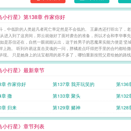
岛小行星》第138章 作家你好
斗，中低阶的人类超凡者死亡率定然是不会低的。 王豪杰还打听出了，
自从进入到了这房间，郑云就做好了面对袭击的准备，所以才会和李华事
 如是苏信还在，自然一眼就能认出，这于姓男子的恶魔果实能力便是‘坚
岸上跑。 听到许易这直击灵魂的一问，胖橘差点吓得把手里的合约都给撒
毕现。 只是她身上的法宝都用的差不多了，哪怕重新按照父君给她的路线走
岛小行星》最新章节
38章 作家你好
第137章 我开玩笑的
第136
4章 撒
第133章 聚头
第132
0章 归来
第129章 赌神
第128
岛小行星》章节列表