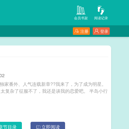
会员书架
阅读记录
注册
登录
02
看独家番外、人气连载新章??我来了，为了成为明星。
杂了征服不了，我还是谈我的恋爱吧。 半岛小行
章节目录
立即阅读