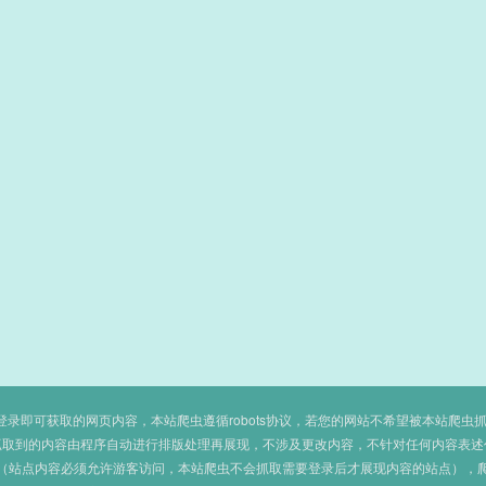
即可获取的网页内容，本站爬虫遵循robots协议，若您的网站不希望被本站爬虫抓取，可
抓取到的内容由程序自动进行排版处理再展现，不涉及更改内容，不针对任何内容表述
（站点内容必须允许游客访问，本站爬虫不会抓取需要登录后才展现内容的站点），