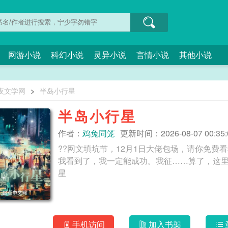
网游小说
科幻小说
灵异小说
言情小说
其他小说
夜文学网
>
半岛小行星
半岛小行星
作者：
鸡兔同笼
更新时间：2026-08-07 00:35:
??网文填坑节，12月1日大佬包场，请你免费
我看到了，我一定能成功。我征……算了，这里太复
星
手机访问
加入书架