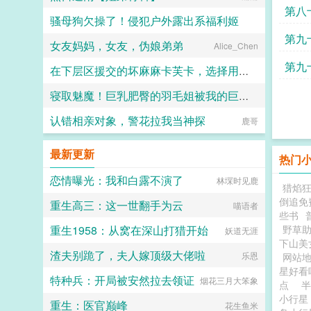
第八
骚母狗欠操了！侵犯户外露出系福利姬
第九
女友妈妈，女友，伪娘弟弟
Alice_Chen
西陵吹雨
第九
在下层区援交的坏麻麻卡芙卡，选择用丝袜美足将抱着她的肥腻肉臀狠狠内射的少年调教成她的舔脚公狗
寝取魅魔！巨乳肥臀的羽毛姐被我的巨棒寝取干出阿黑颜
石子
认错相亲对象，警花拉我当神探
Koisheep
鹿哥
最新更新
热门
恋情曝光：我和白露不演了
林堔时见鹿
猎焰
倒追免
重生高三：这一世翻手为云
喵语者
些书
重生1958：从窝在深山打猎开始
野草
妖道无涯
下山美
渣夫别跪了，夫人嫁顶级大佬啦
乐恩
网站
星好
特种兵：开局被安然拉去领证
烟花三月大笨象
点
小行星 
重生：医官巅峰
花生鱼米