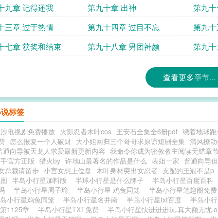
十九章 记得还我
第九十章 出神
第九十
十三章 过于热情
第九十四章 过目不忘
第九十
十七章 获奖和结束
第九十八章 男团神颜
第九十
查看更多章节...
小说标签
狂沙电视剧免费播放
火影忍者木叶cos
王安石全集全6册pdf
绕着地球跑
费
怎么报复一个人破财
大小姐回归三个哥哥求原谅短剧全集
清风撩动
普通向导被天龙人求爱最新更新内容
我命令你成为密教教主阅读无错章
助手官方正版
猎火by
许地山最著名的作品是什么
表姐一家
普通向导但
女总裁请留步
小宫女想上位盘
木叶身材突出女忍者
支配的王冠不是p
地图
半岛小行星加料版
半球小行星是什么牌子
半岛小行星百度百科
看吗
半岛小行星周子瑜
半岛小行星 鸡兔同笼
半岛小行星笔趣阁免
半岛小行星鸡兔同笼
半岛小行星名井南
半岛小行星txt百度
半岛小行
第1125章
半岛小行星TXT免费
半岛小行星快进进进玩.真大额无忧.o