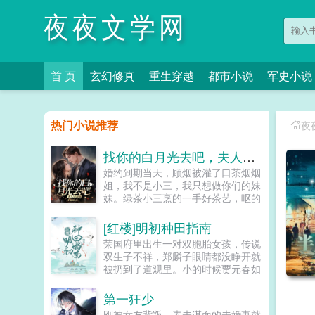
夜夜文学网
首 页
玄幻修真
重生穿越
都市小说
军史小说
热门小说推荐
夜
找你的白月光去吧，夫人已改嫁
婚约到期当天，顾烟被灌了口茶烟烟
姐，我不是小三，我只想做你们的妹
妹。绿茶小三烹的一手好茶艺，呕的
顾烟吐了个翻江倒海。抱歉，我不是
王宝钏，没有挖野菜的爱好，渣男你
[红楼]明初种田指南
要给你了。渣男时战也没想到，随着
荣国府里出生一对双胞胎女孩，传说
追妻路漫漫，会渐渐发现顶级黑客是
双生子不祥，郑麟子眼睛都没睁开就
她，珠宝设计大拿是她，鉴宝赌石专
被扔到了道观里。小的时候贾元春如
家也是她，不高兴的时候，还能拿针
盆中牡丹，郑麟子如路边狗尾巴草。
扎他接受采访时，更是大放厥词已丧
长大后贾元春进入深宫从此战战兢
第一狂少
偶，可改嫁。时战当晚就堵住顾烟，
兢，日夜为家族父母机关算尽。郑麟
已丧偶？顾烟一脚踹向他，找你的白
刚被女友背叛，素未谋面的未婚妻就