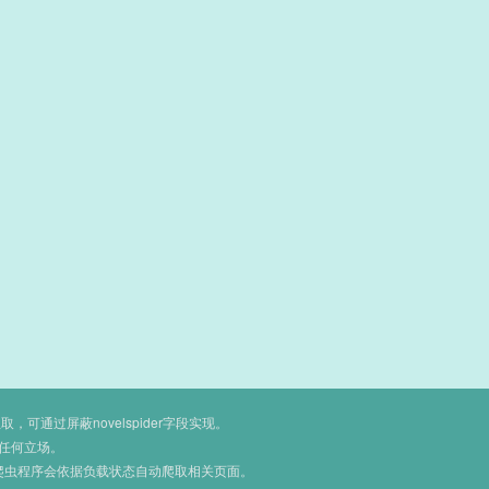
通过屏蔽novelspider字段实现。
任何立场。
爬虫程序会依据负载状态自动爬取相关页面。