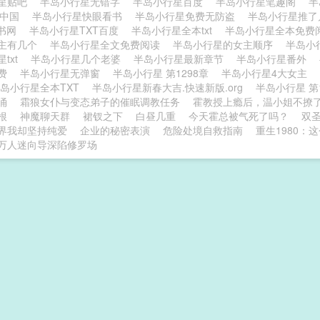
星贴吧
半岛小行星无错字
半岛小行星百度
半岛小行星笔趣阁
半
l.中国
半岛小行星快眼看书
半岛小行星免费无防盗
半岛小行星推
奇书网
半岛小行星TXT百度
半岛小行星全本txt
半岛小行星全本免费
主有几个
半岛小行星全文免费阅读
半岛小行星的女主顺序
半岛小行
txt
半岛小行星几个老婆
半岛小行星最新章节
半岛小行星番外
免费
半岛小行星无弹窗
半岛小行星 第1298章
半岛小行星4大女主
岛小行星全本TXT
半岛小行星新春大吉.快速新版.org
半岛小行星 第
涌
霜狼女仆与变态弟子的催眠调教任务
霍教授上瘾后，温小姐不撩
根
神魔聊天群
裙钗之下
白昼几重
今天霍总被气死了吗？
双
界我却坚持纯爱
企业的秘密表演
危险处境自救指南
重生1980：
万人迷向导深陷修罗场