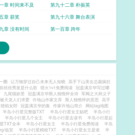
一章 时间来不及
第九十二章 朴振英
五章 获奖
第九十六章 舞台表演
九章 没有时间
第一百章 跨年
一圈
让万物穿过自己未来无人知晓
高手下山美女总裁疯狂
你丝丝秀发是什么歌
猎火1v1免费阅读
冠盖满京华写过哪
节
九尾猫妖受
冠盖满京华斯人独憔悴全诗
军阀之大帅义子
被天龙人们求爱
许地山作家文库
斯人独憔悴的意思
高手
猎焰女郎
冠盖满京华的集
作家许地山简介
网站tag地图
半岛小行星完整版TXT
半岛小行星女主贴吧
半岛小行
费
半岛小行星几个女主
半岛小行星去读书
半岛小行星起
星TXT全本
半岛小行星女主
半岛小行星免费阅读
半岛
rg/临安
半岛小行星精校TXT
半岛小行星女主是谁
半