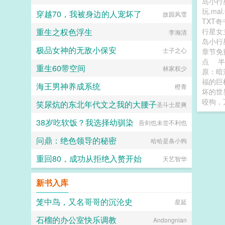
岛小行
玩.ma
穿越70，我被身边的人宠坏了
故园风雪
TXT
重生之权色浮生
行星女
李瀚清
岛小行星
极品女神的无敌小保安
士子之心
章节
点
半
重生60带空间
林家权少
原：暗
福的巨
海王男神养成系统
橙青
坏的世
咬狗，
笑尿炕的东北年代文之我的大腰子
圣斗士星爽
38岁吃软饭？我选择幼驯染
吾剑也未尝不利也
问鼎：绝色领导的秘密
哈哈是条小狗
重回80，成功从拒绝入赘开始
天艺智华
新书入库
笼中鸟，又名哥哥的沉沦史
星延
石榴的办公室快乐调教
Andongnian