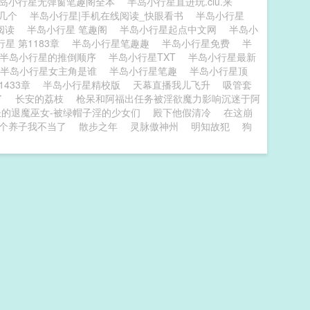
岛小行星无弹窗笔趣阁全本
半岛小行星直进玩.clu.来
了几个
半岛小行星|手机在线阅读_快眼看书
半岛小行星
阅读
半岛小行星 笔趣阁
半岛小行星起点中文网
半岛小
星 第1183章
半岛小行星笔趣趣
半岛小行星免费
半
半岛小行星的推倒顺序
半岛小行星TXT
半岛小行星最新
半岛小行星女主角是谁
半岛小行星笔趣
半岛小行星顶
1433章
半岛小行星精校版
天幕直播我儿飞升
吸管套
了
长安的荔枝
枪呆和阿福出任务被淫欲魔力影响沉迷于阿
圣的退魔巫女-被绿帽子淫的少女们
殿下他假清冷
在这崩
这个养子我不当了
散步之年
灵脉傲神州
明知故犯
狗