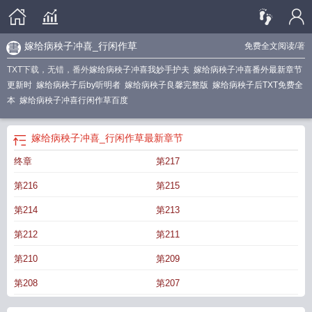
嫁给病秧子冲喜_行闲作草
免费全文阅读
/著
TXT下载，无错，番外
嫁给病秧子冲喜我妙手护夫
嫁给病秧子冲喜番外最新章节
更新时
嫁给病秧子后by听明者
嫁给病秧子良馨完整版
嫁给病秧子后TXT免费全
本
嫁给病秧子冲喜行闲作草百度
嫁给病秧子冲喜_行闲作草
最新章节
终章
第217
第216
第215
第214
第213
第212
第211
第210
第209
第208
第207