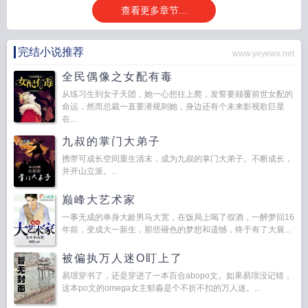
查看更多章节...
完结小说推荐
www.yeyewx.net
全民偶像之女配有毒
从练习生到女子天团，她一心想往上爬，发誓要颠覆前世女配的
命运，然而总裁一直要潜规则她，身边还有个未来影视歌巨星
在...
九叔的掌门大弟子
携带可成长空间重生清末，成为九叔的掌门大弟子。不断成长，
并开山立派。...
巅峰大艺术家
一事无成的单身大龄男马大宽，在饭局上喝了假酒，一醉梦回16
年前，变成大一新生，那些褪色的梦想和遗憾，终于有了大展...
被偏执万人迷O盯上了
易璟穿书了，还是穿进了一本百合abopo文。如果易璟没记错，
这本po文的omega女主郁淼是个不折不扣的万人迷。...