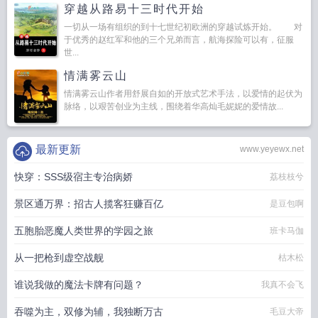
穿越从路易十三时代开始
一切从一场有组织的到十七世纪初欧洲的穿越试炼开始。 对
于优秀的赵红军和他的三个兄弟而言，航海探险可以有，征服
世...
情满雾云山
情满雾云山作者用舒展自如的开放式艺术手法，以爱情的起伏为
脉络，以艰苦创业为主线，围绕着华高灿毛妮妮的爱情故...
最新更新
www.yeyewx.net
快穿：SSS级宿主专治病娇
荔枝枝兮
景区通万界：招古人揽客狂赚百亿
是豆包啊
五胞胎恶魔人类世界的学园之旅
班卡马伽
从一把枪到虚空战舰
枯木松
谁说我做的魔法卡牌有问题？
我真不会飞
吞噬为主，双修为辅，我独断万古
毛豆大帝