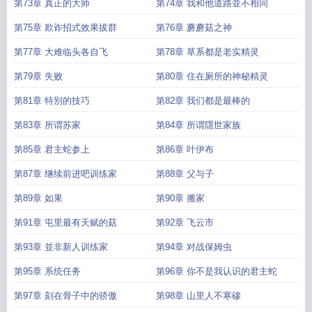
第73章 真正的大师
第74章 我和他道路並不相同
第75章 欺诈招式效果拔群
第76章 蘑蘑菇之神
第77章 大难临头各自飞
第78章 草系都是老实精灵
第79章 失败
第80章 住在厕所的神秘精灵
第81章 特別的技巧
第82章 我们都是最棒的
第83章 所谓苏家
第84章 所谓隱世家族
第85章 君主蛇参上
第86章 叶伊布
第87章 继续前进吧训练家
第88章 父与子
第89章 如果
第90章 搬家
第91章 屯里最有天赋的菇
第92章 飞云市
第93章 並非新人训练家
第94章 对战保姆虫
第95章 系统任务
第96章 你不是我认识的君主蛇
第97章 刻在骨子中的骄傲
第98章 山里人不寒磣