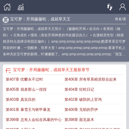
宝可梦：开局藤藤蛇，成就草天王
佚名
/著
宝可梦：开局藤藤蛇，成就草天王简介：［藤藤蛇开局＋欢乐向＋有系统（辅
助）＋主角成长＋慢热（喜欢开局神兽的书友建议勿入）＋合適精灵性別（根据
精灵特点选择没有固定偏向）］amp;amp;emsp;amp;amp;emsp;酷爱草系宝可梦
阵容的叶澜，一觉醒来，世界大变！amp;amp;emsp;amp;amp;emsp;看著手机上
各种关於宝可梦的新闻，叶澜傻眼了。amp;amp;emsp;amp;amp;emsp;「我
宝可
梦开局藤藤蛇
宝可梦主角精灵是藤藤蛇
宝可梦藤藤蛇图片
精灵宝可梦藤藤
蛇
宝可梦开局藤藤蛇成就草天王
神奇宝贝主角有藤藤蛇的
成就草天王txt
神奇
宝可梦：开局藤藤蛇，成就草天王
最新章节
宝贝开局藤藤蛇
精灵宝可梦藤藤蛇出场第几集
第407章 忧鬱永不过时
第406章 所有草系精灵联合起来
第405章 就差那么一捏捏
第404章 狂蛇日记
第403章 真实目的
第402章 破防的上官鸿
第401章 暴雪王与铁甲暴龙
第400章 无助的乔伊
第399章 总有人会站在风暴的中心
第398章 面见坂木