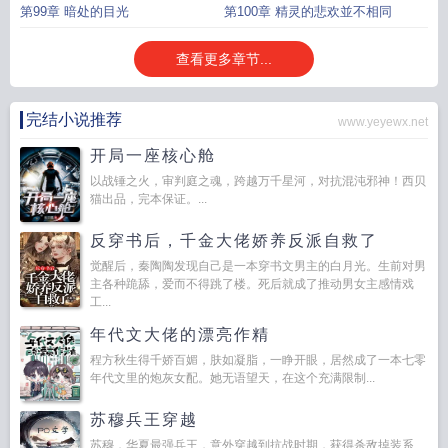
第99章 暗处的目光
第100章 精灵的悲欢並不相同
查看更多章节...
完结小说推荐
www.yeyewx.net
开局一座核心舱
以战锤之火，审判庭之魂，跨越万千星河，对抗混沌邪神！西贝
猫出品，完本保证。...
反穿书后，千金大佬娇养反派自救了
觉醒后，秦陶陶发现自己是一本穿书文男主的白月光。生前对男
主各种跪舔，爱而不得跳了楼。死后就成了推动男女主感情戏
工...
年代文大佬的漂亮作精
程方秋生得千娇百媚，肤如凝脂，一睁开眼，居然成了一本七零
年代文里的炮灰女配。她无语望天，在这个充满限制...
苏穆兵王穿越
苏穆，华夏最强兵王，意外穿越到抗战时期，获得杀敌掉装系