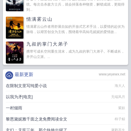
统。每次击杀敌方士兵，就会掉落各种物资，解锁成就，更能得
到...
情满雾云山
情满雾云山作者用舒展自如的开放式艺术手法，以爱情的起伏为
脉络，以艰苦创业为主线，围绕着华高灿毛妮妮的爱情故...
九叔的掌门大弟子
携带可成长空间重生清末，成为九叔的掌门大弟子。不断成长，
并开山立派。...
最新更新
www.yeyewx.net
在限制文里写纯爱小说
海大人
以我为矛[电竞]
无端风月
一村烟雨
紫奴
黎恩黛妮雅千面之龙免费阅读全文
柿子鲸
玄幻：天牢三年，那个纨绔出狱了
屠戮苍生