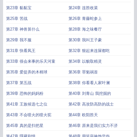
第23章 黏黏宝
第24章 连胜收菜
第25章 苦战
第26章 青藤蛇参上
第27章 神兽算什么
第28章 海之味餐厅
第29章 我不服
第30章 我叫王子豪
第31章 快看凤王
第32章 狠起来连屎都吃
第33章 很会来事的乐天河童
第34章 以貌取精灵
第35章 爱捉弄的木棉球
第36章 罪魁祸首
第37章 第五战
第38章 你看看人家叶澜
第39章 恐怖的妈妈粉
第40章 刘青山 我挖掘的
第41章 王族候选七之位
第42章 高攻防高防的战士
第43章 不会喷火的喷火驼
第44章 欧阳胜天
第45章 真的是扫把星
第46章 原来是我们实力不济
第47章 隱藏剧情
第48章 用笑容掩饰悲伤