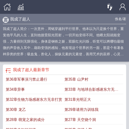
我成了超人
佚名
/著
我成了超人简介：一次意外，周铭穿越到平行世界。他本以为只是换个世界，重
复他平凡的人生，直到他接受阳光照射，一切开始变得不同。他晒太阳就能变
强，力量得到无限强化，身体是钢铁之躯，双眼红光闪烁，听觉可以將哪怕最细
微的声音收入耳中…藉助变强的感知，他发现这个世界的另一面，那是个有著各
种异类的世界：吸血鬼，兽化人，操纵元素的元素使，善用咒术的巫师，心灵操
控者…所有异类都在追逐著力量的极限，他们想要成为人中的神，直到他们
我变
成超人作文400字
我变成了超人作文300字
我成了超人才灵气复苏笔趣阁
我成
我成了超人
最新章节
了超人免费阅读
我成了超人周铭
我成了超人 周铭
我成了超人 笔趣阁
我成了超
第36章军事演习禁止通行
第35章 山尹村
人才灵气复苏免费
我成了超人TXT免费全本
变成超人后我破产了
我成了超人才
灵气复苏 在线阅读
我成了超人作者栗子n号
我变成了超人作文400字至500
第34章异事
第33章 与地球合影感谢东方无非
字
我变成了超人作文400
我成了超人才灵气复苏免费阅读最新
我成了超人
txt
我变成了超人350字作文
我变成了超人作文300字三年级
打赏
我成了超人周铭笔
第32章生物力场感谢东方无非打赏
第31章光明正大
趣阁
我成了超人才灵气复苏
我成了超人才灵气复苏零点
我成了超人无错版
成
第30章 龙乙
第29章请用力训练我
为超人的
我成了超人栗子n号免费阅读
我成了超人全文在线
我变成了超人500
字
我变成了超人作文300
我变成了超人300字作文
我成了超人才灵气复苏txt
第28章 萌宠之家的成分
第27章 天空烧个洞