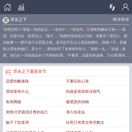
罪名之下
BE永恆
/著
“你想活吗？”那是一切的起点。一名仲介，一份合约。江潮来到赌命之地——底
层。以罪为名，至高无上。“疯子......”他曾经是如此认为的。当看见了那些人、那
些故事——那不是什么罪恶之地，是无处可去之人最后的挣扎。怪物？不，是被
刻上罪名的他们。是七个......再也到不了未来的年轻人。“就差一点......”忠诚，或
爱。他们从一开始就走向了不同的结局。“不要哭，这是你的选择。”1v1BE慕长恨
（攻）X江潮（受）年下闷骚坏心眼攻X年上嘴欠逞强受
罪恶之下游戏
罪名剧
情
罪恶之下
罪恶之名
罪城之下好玩吗
罪名完整版
罪城之下
罪城之下剧透
罪
罪名之下
最新章节
之子
以罪之名结局l是谁
罪名
罪城之下解药
罪城之下剧本杀凶手
罪之名歌
恋爱的酸臭味
不要闷在心里
词
电影罪名
罪名之歌
罪血之名
罪城之下配药
我想看罪名
罪名指南
罪城之下
凶手
罪名与罪行
罪名之下晋江
罪城之下最后凶手是
罪名之歌歌词
房间里有什么
到底是谁加班没怨气
鱼死网破
被观赏的动物
突然讨厌眉清目秀的自己
潜入拍卖会
躲不了的直球
社死只有零次和无数次