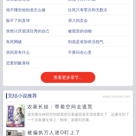
他不懂但他知道怎么修
社死只有零次和无数次
躲不了的直球
潜入拍卖会
突然讨厌眉清目秀的自己
被观赏的动物
鱼死网破
到底是谁加班没怨气
房间里有什么
不要闷在心里
恋爱的酸臭味
查看更多章节...
完结小说推荐
www.yeyewx.net
农家长姐：带着空间去逃荒
逃荒重生种田空间团宠萌宝基建甜宠宋清瑶重生了，还重生到了
一个农家傻女身上！刚来，就看到恶毒...
被偏执万人迷O盯上了