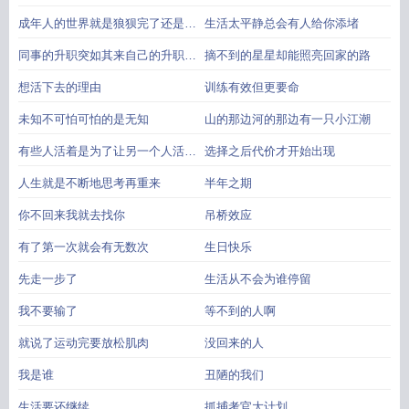
成年人的世界就是狼狈完了还是要
生活太平静总会有人给你添堵
工作
同事的升职突如其来自己的升职遥
摘不到的星星却能照亮回家的路
遥无期
想活下去的理由
训练有效但更要命
未知不可怕可怕的是无知
山的那边河的那边有一只小江潮
有些人活着是为了让另一个人活得
选择之后代价才开始出现
像人
人生就是不断地思考再重来
半年之期
你不回来我就去找你
吊桥效应
有了第一次就会有无数次
生日快乐
先走一步了
生活从不会为谁停留
我不要输了
等不到的人啊
就说了运动完要放松肌肉
没回来的人
我是谁
丑陋的我们
生活要还继续
抓捕考官大计划