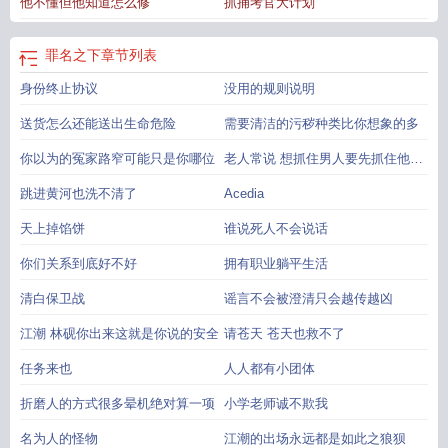
他不懂但他知道怎么修
抓捕考官大计划
罪名之下
章节列表
身份终止协议
没用的规则说明
送货怎么还能送出生命危险
需要清洁的污秽种类比你想象的多
你以为的冤家路窄可能只是你哪位
老人常说 想抓住男人要先抓住他的
胃
跳进黄河也洗不清了
Acedia
天上掉馅饼
谁说死人不会说话
你们关系到底好不好
拥有职业躺平生活
清白保卫战
谣言不会被澄清只会越传越凶
江潮 林砚你出来这就是你说的安全
请苍天 苍天也救不了
任务来也
人人都有小团体
折磨人的方式很多晕机绝对算一项
小学老师诚不欺我
名为人的怪物
江潮的出场永远都是如此之狼狈