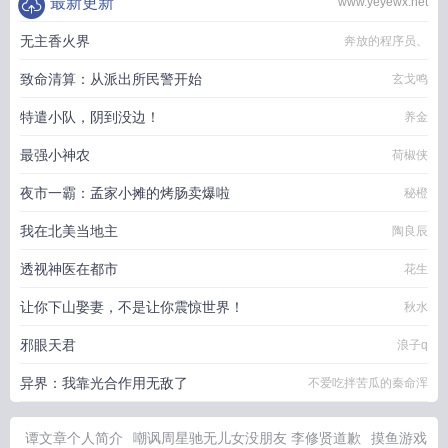
最新更新
www.yeyewx.net
无主香火界
奔放的程序员、
致命清算：从派出所民警开始
玄戈鸣
特遣小队，阴到没边！
养金
最强小神农
荷椒侠
夜市一霸：孟家小摊的烤肠卖爆啦
秘橙
我在北美当地主
陶良辰
透视神医在都市
花生
让你下山娶妻，不是让你震惊世界！
秋水
邪眼天君
浪子q
异界：我靠光合作用无敌了
不爱吃拌苦瓜的秦命浑
谭文章个人简介
嘲讽周星驰无儿女没朋友 李修贤道歉
摸鱼游戏