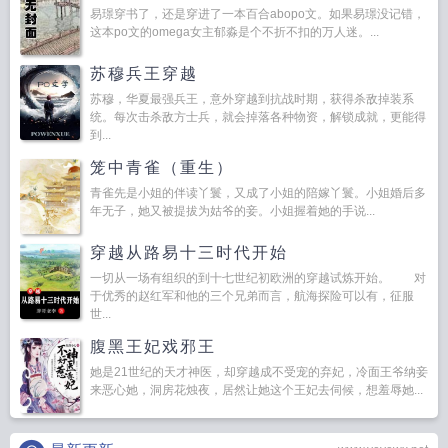
易璟穿书了，还是穿进了一本百合abopo文。如果易璟没记错，
这本po文的omega女主郁淼是个不折不扣的万人迷。...
苏穆兵王穿越
苏穆，华夏最强兵王，意外穿越到抗战时期，获得杀敌掉装系
统。每次击杀敌方士兵，就会掉落各种物资，解锁成就，更能得
到...
笼中青雀（重生）
青雀先是小姐的伴读丫鬟，又成了小姐的陪嫁丫鬟。小姐婚后多
年无子，她又被提拔为姑爷的妾。小姐握着她的手说...
穿越从路易十三时代开始
一切从一场有组织的到十七世纪初欧洲的穿越试炼开始。 对
于优秀的赵红军和他的三个兄弟而言，航海探险可以有，征服
世...
腹黑王妃戏邪王
她是21世纪的天才神医，却穿越成不受宠的弃妃，冷面王爷纳妾
来恶心她，洞房花烛夜，居然让她这个王妃去伺候，想羞辱她...