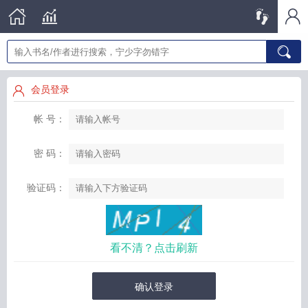
会员登录
帐 号：
密 码：
验证码：
看不清？点击刷新
确认登录