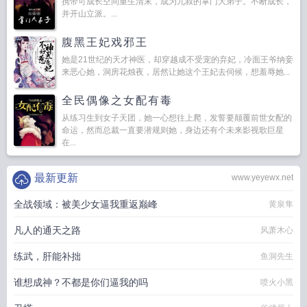
携带可成长空间重生清末，成为九叔的掌门大弟子。不断成长，
并开山立派。...
腹黑王妃戏邪王
她是21世纪的天才神医，却穿越成不受宠的弃妃，冷面王爷纳妾
来恶心她，洞房花烛夜，居然让她这个王妃去伺候，想羞辱她...
全民偶像之女配有毒
从练习生到女子天团，她一心想往上爬，发誓要颠覆前世女配的
命运，然而总裁一直要潜规则她，身边还有个未来影视歌巨星
在...
最新更新
www.yeyewx.net
全战领域：被美少女逼我重返巅峰
黄泉隼
凡人的通天之路
风萧木心
练武，肝能补拙
鱼洞先生
谁想成神？不都是你们逼我的吗
喷火小黑