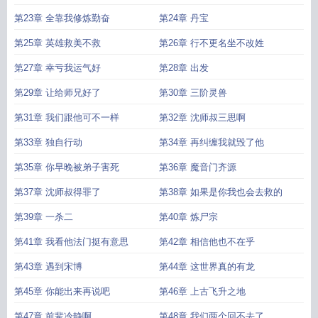
第23章 全靠我修炼勤奋
第24章 丹宝
第25章 英雄救美不救
第26章 行不更名坐不改姓
第27章 幸亏我运气好
第28章 出发
第29章 让给师兄好了
第30章 三阶灵兽
第31章 我们跟他可不一样
第32章 沈师叔三思啊
第33章 独自行动
第34章 再纠缠我就毁了他
第35章 你早晚被弟子害死
第36章 魔音门齐源
第37章 沈师叔得罪了
第38章 如果是你我也会去救的
第39章 一杀二
第40章 炼尸宗
第41章 我看他法门挺有意思
第42章 相信他也不在乎
第43章 遇到宋博
第44章 这世界真的有龙
第45章 你能出来再说吧
第46章 上古飞升之地
第47章 前辈冷静啊
第48章 我们两个回不去了