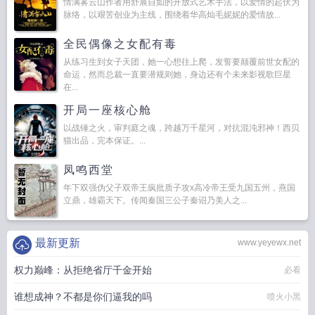
情满雾云山作者用舒展自如的开放式艺术手法，以爱情的起伏为
脉络，以艰苦创业为主线，围绕着华高灿毛妮妮的爱情故...
全民偶像之女配有毒
从练习生到女子天团，她一心想往上爬，发誓要颠覆前世女配的
命运，然而总裁一直要潜规则她，身边还有个未来影视歌巨星
在...
开局一座核心舱
以战锤之火，审判庭之魂，跨越万千星河，对抗混沌邪神！西贝
猫出品，完本保证。...
凤鸣西堂
年下双强伪父子双帝王疯批质子攻x高冷帝王受九国五州，燕国
立鼎，雄霸天下。传闻秦国三公子秦诏乃美人之...
最新更新
www.yeyewx.net
权力巅峰：从拒绝省厅千金开始
必看
谁想成神？不都是你们逼我的吗
喷火小黑