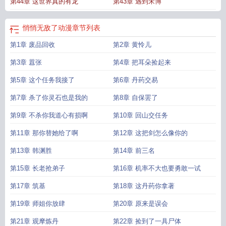
第44章 这世界真的有龙
第43章 遇到宋博
悄悄无敌了动漫
章节列表
第1章 废品回收
第2章 黄怜儿
第3章 囂张
第4章 把耳朵捡起来
第5章 这个任务我接了
第6章 丹药交易
第7章 杀了你灵石也是我的
第8章 自保罢了
第9章 不杀你我道心有损啊
第10章 回山交任务
第11章 那你替她给了啊
第12章 这把剑怎么像你的
第13章 韩渊胜
第14章 前三名
第15章 长老抢弟子
第16章 机率不大也要勇敢一试
第17章 筑基
第18章 这丹药你拿著
第19章 师姐你放肆
第20章 原来是误会
第21章 观摩炼丹
第22章 捡到了一具尸体