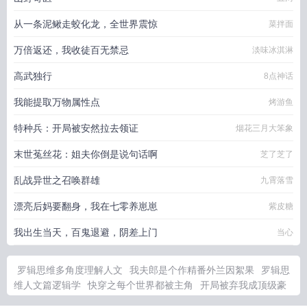
从一条泥鳅走蛟化龙，全世界震惊
菜拌面
万倍返还，我收徒百无禁忌
淡味冰淇淋
高武独行
8点神话
我能提取万物属性点
烤游鱼
特种兵：开局被安然拉去领证
烟花三月大笨象
末世菟丝花：姐夫你倒是说句话啊
芝了芝了
乱战异世之召唤群雄
九霄落雪
漂亮后妈要翻身，我在七零养崽崽
紫皮糖
我出生当天，百鬼退避，阴差上门
当心
罗辑思维多角度理解人文
我夫郎是个作精番外兰因絮果
罗辑思
维人文篇逻辑学
快穿之每个世界都被主角
开局被弃我成顶级豪
门独自
情深意浓最经典十句话
我夫郎是个作精穿书盘
摄心兰