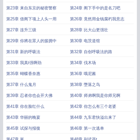
第23章 来自东京的秘密警察
第24章 阁下手中的是名刀吧
第25章 借阁下项上人头一用
第26章 竟然用金钱腐朽我意志
第27章 连升三级
第28章 比大山更强壮
第29章 你將在眾人的簇拥中
第30章 电茨道馆
第31章 新的呼吸法
第32章 自创呼吸法的路
第33章 我真t强啊劲
第34章 伐木场
第35章 蝴蝶香奈惠
第36章 哦尼酱
第37章 什么鬼月
第38章 墮落之鸟
第39章 忍者你也会开大佛
第40章 师弟啊我是你师兄啊
第41章 你在脸红什么
第42章 你怎么有三个老婆
第43章 华丽的晚宴
第44章 九车君快溢出来了
第45章 试探与报復
第46章 第一次逃单
第47章 嵐
第48章 副武器t