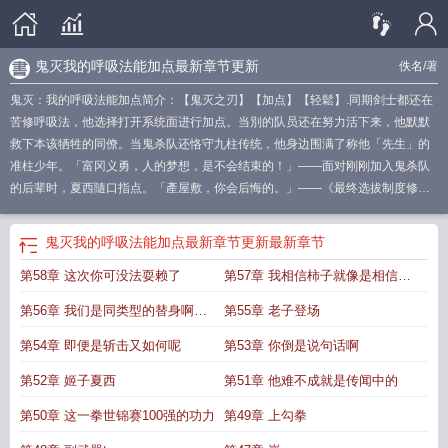
鬼灭我的呼吸法能加点最新章节更新
佚名
/著
鬼灭：我的呼吸法能加点简介：【鬼灭之刃】【加点】【轻鬆】.同期剑士都还在
苦修呼吸法，他选择打开系统面进行加点。当別的队员还在努力活下来，他默默
救下本该牺牲的同僚。当鬼杀队还恪守九柱传统，他身边围满了称他「先生」的
准柱少年。「富冈义勇，人的梦想，是不会结束的！」——面对刚刚加入鬼杀队
的后辈时，夏西隨口指点。「產屋敷，你会后悔的。」——《最终选拔制度修改
企划》被婉拒，夏西摔门而出。数年过去，决战无限城时。看著被拉入无限城，
已经
鬼灭我的呼吸法能加点全文免费阅读
鬼灭我的呼吸法能加点无弹窗最新章
鬼灭我的呼吸法能加点最新章节更新
最新章节
节
鬼灭我的呼吸法能加点全文免费阅读软件
鬼灭我的呼吸法能加点txt全文免费
第58章 这次你可没法耍赖了
第57章 我相信柿子就像是相信我
阅读
鬼灭我的呼吸法能加点无错版
鬼灭我的呼吸法能加点笔趣阁无弹窗最新章
节
鬼灭我的呼吸法能加点123读书网
鬼灭我的呼吸法能加点最新章节在线阅
自己
第56章 我们是同类型的替身啊啊
第55章 老子登场
读
鬼灭我的呼吸法能加点笔趣阁
鬼灭我的呼吸法能加点顶点中文
鬼灭我的呼吸
法能加点QQ阅读
啊啊
鬼灭我的呼吸法能加点手打无错字版
鬼灭我的呼吸法能加点免
第54章 即便是斩击又如何呢
第53章 你倒是说句话啊
费
鬼灭我的呼吸法能加点最新章节笔趣阁
鬼灭我的呼吸法能加点最新
鬼灭我的
第52章 姬子夏西
第51章 他难不成就是传闻中的
呼吸法能加点无弹窗手机版
鬼灭我的呼吸法能加点免费阅读
鬼灭我的呼吸法能
加点最新章节
鬼灭我的呼吸法能加点无删减版在线阅读
鬼灭我的呼吸法能加
第50章 这一拳世锦赛100强的功力
第49章 上勾拳
点
鬼灭我的呼吸法能加点在线阅读免费完整版
鬼灭我的呼吸法能加点全本
鬼灭