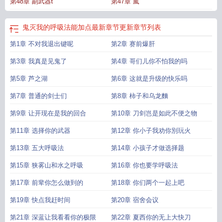
第48章 副武器t
第47章 嵐
我的呼吸法能加点在线
鬼灭我的呼吸法能加点在线阅读
鬼灭我的呼吸法能加点
免费全文阅读5200
鬼灭我的呼吸法能加点笔趣阁最新章节
鬼灭我的呼吸法能加
点无删减全文免费阅读
鬼灭我的呼吸法能加点最新章节更新
鬼灭我的呼吸法能
鬼灭我的呼吸法能加点最新章节更新
章节列表
加点在线阅读免费
鬼灭我的呼吸法能加点完整版免费
第1章 不对我退出键呢
第2章 赛前爆肝
第3章 我真是见鬼了
第4章 哥们儿你不怕我的吗
第5章 芦之湖
第6章 这就是升级的快乐吗
第7章 普通的剑士们
第8章 柿子和乌龙麵
第9章 让开现在是我的回合
第10章 刀剑岂是如此不便之物
第11章 选择你的武器
第12章 你小子我劝你別玩火
第13章 五大呼吸法
第14章 小孩子才做选择题
第15章 狭雾山和水之呼吸
第16章 你也要学呼吸法
第17章 前辈你怎么做到的
第18章 你们两个一起上吧
第19章 快点我赶时间
第20章 宿舍会议
第21章 深蓝让我看看你的极限
第22章 夏西你的无上大快刀