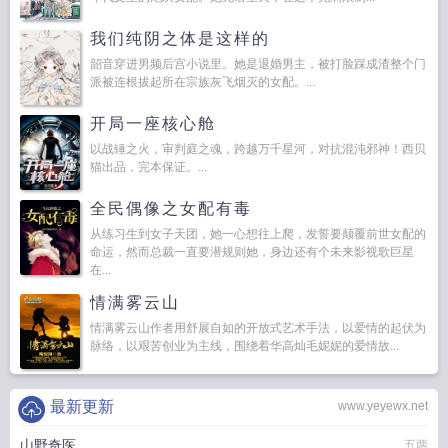
我们纯阴之体是这样的
韶音穿进男频后宫小说里。她是退婚男主，被打脸踩成渣整个门
派被连根拔起所在宗族灰飞烟灭的女配。...
开局一座核心舱
以战锤之火，审判庭之魂，跨越万千星河，对抗混沌邪神！西贝
猫出品，完本保证。...
全民偶像之女配有毒
从练习生到女子天团，她一心想往上爬，发誓要颠覆前世女配的
命运，然而总裁一直要潜规则她，身边还有个未来影视歌巨星
在...
情满雾云山
情满雾云山作者用舒展自如的开放式艺术手法，以爱情的起伏为
脉络，以艰苦创业为主线，围绕着华高灿毛妮妮的爱情故...
最新更新
www.yeyewx.net
山野奇医
五两