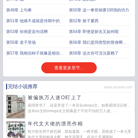
第49章 上勾拳
第50章 这一拳世锦赛100强的功力
第51章 他难不成就是传闻中的
第52章 姬子夏西
第53章 你倒是说句话啊
第54章 即便是斩击又如何呢
第55章 老子登场
第56章 我们是同类型的替身啊啊
啊啊
第57章 我相信柿子就像是相信我
第58章 这次你可没法耍赖了
自己
查看更多章节...
完结小说推荐
www.yeyewx.net
被偏执万人迷O盯上了
易璟穿书了，还是穿进了一本百合abopo文。如果易璟没记错，
这本po文的omega女主郁淼是个不折不扣的万人迷。...
年代文大佬的漂亮作精
程方秋生得千娇百媚，肤如凝脂，一睁开眼，居然成了一本七零
年代文里的炮灰女配。她无语望天，在这个充满限制...