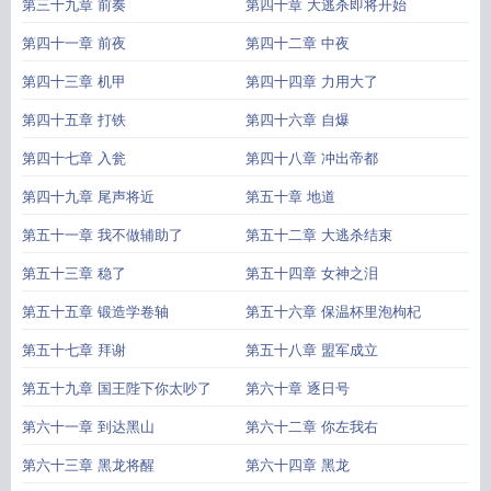
第三十九章 前奏
第四十章 大逃杀即将开始
第四十一章 前夜
第四十二章 中夜
第四十三章 机甲
第四十四章 力用大了
第四十五章 打铁
第四十六章 自爆
第四十七章 入瓮
第四十八章 冲出帝都
第四十九章 尾声将近
第五十章 地道
第五十一章 我不做辅助了
第五十二章 大逃杀结束
第五十三章 稳了
第五十四章 女神之泪
第五十五章 锻造学卷轴
第五十六章 保温杯里泡枸杞
第五十七章 拜谢
第五十八章 盟军成立
第五十九章 国王陛下你太吵了
第六十章 逐日号
第六十一章 到达黑山
第六十二章 你左我右
第六十三章 黑龙将醒
第六十四章 黑龙