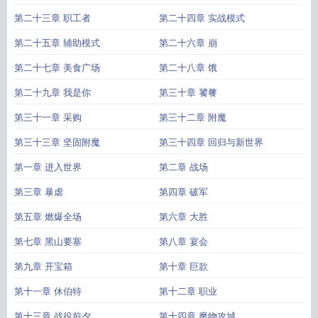
第二十三章 职工者
第二十四章 实战模式
第二十五章 辅助模式
第二十六章 崩
第二十七章 美食广场
第二十八章 饿
第二十九章 我是你
第三十章 饕餮
第三十一章 采购
第三十二章 附魔
第三十三章 坚固附魔
第三十四章 回归与新世界
第一章 进入世界
第二章 战场
第三章 暴虐
第四章 破军
第五章 燃爆全场
第六章 大胜
第七章 黑山要塞
第八章 宴会
第九章 开宝箱
第十章 巨款
第十一章 休伯特
第十二章 职业
第十三章 战役前夕
第十四章 魔物攻城