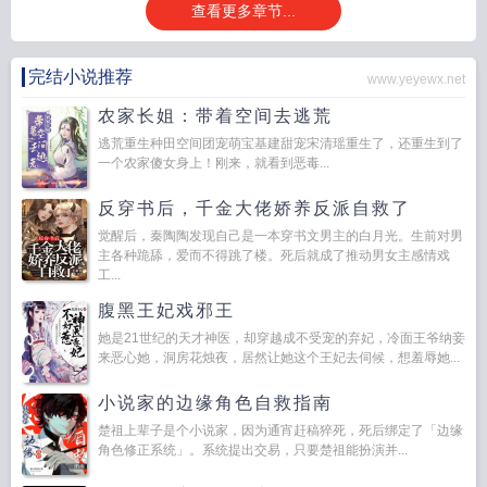
查看更多章节...
完结小说推荐
www.yeyewx.net
农家长姐：带着空间去逃荒
逃荒重生种田空间团宠萌宝基建甜宠宋清瑶重生了，还重生到了
一个农家傻女身上！刚来，就看到恶毒...
反穿书后，千金大佬娇养反派自救了
觉醒后，秦陶陶发现自己是一本穿书文男主的白月光。生前对男
主各种跪舔，爱而不得跳了楼。死后就成了推动男女主感情戏
工...
腹黑王妃戏邪王
她是21世纪的天才神医，却穿越成不受宠的弃妃，冷面王爷纳妾
来恶心她，洞房花烛夜，居然让她这个王妃去伺候，想羞辱她...
小说家的边缘角色自救指南
楚祖上辈子是个小说家，因为通宵赶稿猝死，死后绑定了「边缘
角色修正系统」。系统提出交易，只要楚祖能扮演并...