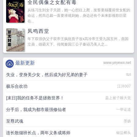
全民偶像之女配有毒
从练习生到女子天团，她一心想往上爬，发誓要颠覆前世女配的
命运，然而总裁一直要潜规则她，身边还有个未来影视歌巨星
在...
凤鸣西堂
年下双强伪父子双帝王疯批质子攻x高冷帝王受九国五州，燕国
立鼎，雄霸天下。传闻秦国三公子秦诏乃美人之...
最新更新
www.yeyewx.net
失业，变身美少女，然后成为好兄弟的妻子
ttzt
极乐合欢功
江洋007
[末日]我的任务不是拯救世界！
盖上被子睡大觉
分手后，我成为都市最强修仙者
一举证道
至尊武魂
墨扬
连长散烟班长点，两年义务成将帅
椒盐榔头