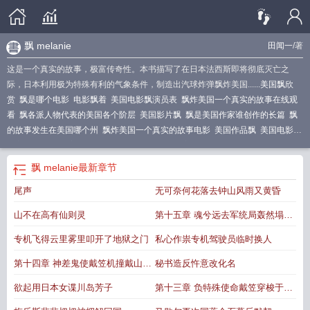
飘 melanie
田闻一
/著
这是一个真实的故事，极富传奇性。本书描写了在日本法西斯即将彻底灭亡之
际，日本利用极为特殊有利的气象条件，制造出汽球炸弹飘炸美国......
美国飘欣
赏
飘是哪个电影
电影飘着
美国电影飘演员表
飘炸美国一个真实的故事在线观
看
飘各派人物代表的美国各个阶层
美国影片飘
飘是美国作家谁创作的长篇
飘
的故事发生在美国哪个州
飘炸美国一个真实的故事电影
美国作品飘
美国电影飘
男主角
飘发生在美国什么时期
飘macovaseas
美国电影飘的介绍
飘home事
件
飘过美国
飘炸美国一个真实的故事
飘home
飘 melanie
飘 melanie
最新章节
尾声
无可奈何花落去钟山风雨又黄昏
山不在高有仙则灵
第十五章 魂兮远去军统局轰然塌圮
戴笠失踪蒋委员长慌了神
专机飞得云里雾里叩开了地狱之门
私心作祟专机驾驶员临时换人
第十四章 神差鬼使戴笠机撞戴山陨
秘书造反忤意改化名
命 送军统局长王牌飞行员受命
欲起用日本女谍川岛芳子
第十三章 负特殊使命戴笠穿梭于北
平与天津 摆现代鸿门宴请君入瓮