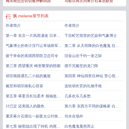
梅乐斯悲悲切切被押解回国
马歇尔再次同蒋介石幕后默契
飘 melanie
章节列表
作者简介
作者简介
第一章 东京一片风雨凄迷 日本首
下目町艺馆里的艺妓和气象博士
相下令研制秘密武器――汽球炸弹
气象博士的奇计淫巧让草场将军拍
第二章 从天而降的白色魔鬼 往事
案惊奇
不堪回首
疲于奔命的美国西部防卫总司令
旧金山在千钧一发之际
第三章 西望重庆 畸形繁荣的陪都
摆不完戴笠的龙门阵
胡宗南路遇孔二小姐的尴尬
第四章 神仙洞里住神仙 苦心筑金
屋为的是电影皇后胡蝶
戴笠和胡宗南私心窃喜
送给胡长官的礼物手枪
第五章 蒋委员长玩柔术 领袖急召
几多欢乐几多愁
戴笠却寸步难行
计已定 还美国人的颜色
第六章 东西方不同的谋略家 白宫
罗斯福总统不得已而为之
重庆蒋介石摆出一副姜太公钓鱼的
功夫在场外
架势
第七章 秘密战出现了转机 鸡尾酒
白色魔鬼戛然而止