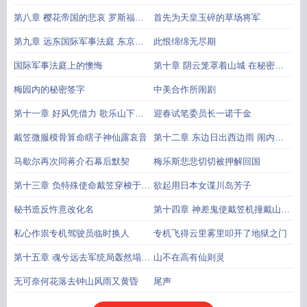
会上玛丽团长跳舞跳得目眩神移
第八章 樱花帝国的悲哀 罗斯福总
首先为天皇玉碎的草场将军
统坐轮椅上国会山演说
第九章 远东国际军事法庭 东京大
此恨绵绵无尽期
逮捕和自杀风
国际军事法庭上的懊悔
第十章 阴云笼罩着山城 在秘密夜
航班机上
梅园内的秘密签字
中美合作所闹剧
第十一章 好风凭借力 歌乐山下美
迎春试笔委员长一诺千金
蒋特务大演武
戴笠微服模骨算命瞎子神仙露哀音
第十二章 东边日出西边雨 闹内讧
梅乐斯在美驻华使馆被软禁
马歇尔再次同蒋介石幕后默契
梅乐斯悲悲切切被押解回国
第十三章 负特殊使命戴笠穿梭于北
欲起用日本女谍川岛芳子
平与天津 摆现代鸿门宴请君入瓮
秘书造反忤意改化名
第十四章 神差鬼使戴笠机撞戴山陨
命 送军统局长王牌飞行员受命
私心作祟专机驾驶员临时换人
专机飞得云里雾里叩开了地狱之门
第十五章 魂兮远去军统局轰然塌圮
山不在高有仙则灵
戴笠失踪蒋委员长慌了神
无可奈何花落去钟山风雨又黄昏
尾声