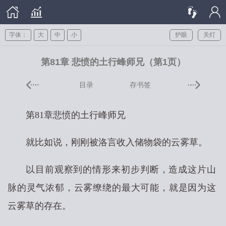
字体：
大
中
小
护眼
关灯
第81章 悲愤的土行峰师兄（第1页）
目录
存书签
第81章悲愤的土行峰师兄
就比如说，刚刚被洛言收入储物袋的云雾草。
以目前观察到的情形来初步判断，造成这片山
脉的灵气浓郁，云雾缭绕的最大可能，就是因为这
云雾草的存在。