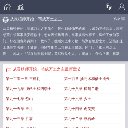
从灵植师开始，苟成万土之主
佚名
/著
从灵植师开始，苟成万土之主简介：转生到修仙界的宋川，成为灵植师后，原本
想苟在筑基家族安稳修行，怎奈因资质普通，被家族当作弃子，送给了修仙宗
门。好在他意外得到了一枚珠子，能感知土中万物，能聚合地脉之力，还能加速
土属性功法修行！於是，他经常把自己埋在土里修炼。同门：「那人有点土
啊！」地龙：「我在地里鬆土呢，竟然碰见个人。」家族：「什么？宋川筑基
了？」……正所谓：五行生剋，而土居中央，承载万物，调和四方。多年后，宋
川將此方世界调理一
从灵植师开始苟成万土之主亚图网
有灵植师的
灵植师的
从
从灵植师开始，苟成万土之主
最新章节
灵植师开始苟成万土之主免费
苟成万土之主
从灵植师开始 苟成万土之主
苟成
第一百零一章 三梳礼
第一百章 抽元术和借土成云
万土之主免费
从灵植师开始苟成万土之主笔趣阁
从灵植师开始苟成万土之主百
度
从灵植师开始苟成万土之主 奇书网
灵植师在线开荒读零零
灵植师by
从灵植
第九十九章 戊己土和四季土
第九十八章 松鹤二老
师开始苟成万土之主笔
苟成万土之主 最新章节 无弹窗
从灵植师开始
苟成万土
之主无错
第九十七章 岱山
第九十六章 乡土
第九十五章 灭祖
第九十四章 虎笑穴
第九十三章 往事
第九十二章 燕石岭