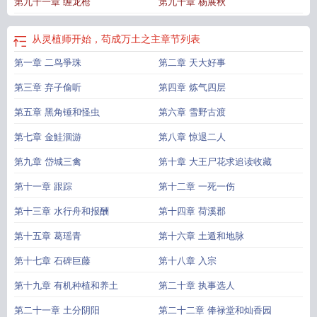
第九十一章 缠龙枪
第九十章 杨展秋
从灵植师开始，苟成万土之主
章节列表
第一章 二鸟爭珠
第二章 天大好事
第三章 弃子偷听
第四章 炼气四层
第五章 黑角锤和怪虫
第六章 雪野古渡
第七章 金鮭洄游
第八章 惊退二人
第九章 岱城三禽
第十章 大王尸花求追读收藏
第十一章 跟踪
第十二章 一死一伤
第十三章 水行舟和报酬
第十四章 荷溪郡
第十五章 葛瑶青
第十六章 土遁和地脉
第十七章 石碑巨藤
第十八章 入宗
第十九章 有机种植和养土
第二十章 执事选人
第二十一章 土分阴阳
第二十二章 俸禄堂和灿香园