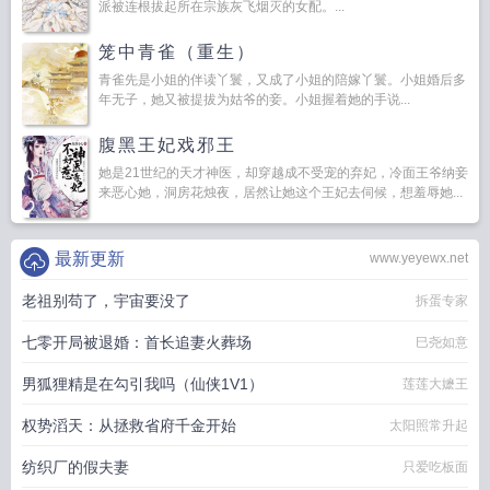
派被连根拔起所在宗族灰飞烟灭的女配。...
笼中青雀（重生）
青雀先是小姐的伴读丫鬟，又成了小姐的陪嫁丫鬟。小姐婚后多
年无子，她又被提拔为姑爷的妾。小姐握着她的手说...
腹黑王妃戏邪王
她是21世纪的天才神医，却穿越成不受宠的弃妃，冷面王爷纳妾
来恶心她，洞房花烛夜，居然让她这个王妃去伺候，想羞辱她...
最新更新
www.yeyewx.net
老祖别苟了，宇宙要没了
拆蛋专家
七零开局被退婚：首长追妻火葬场
巳尧如意
男狐狸精是在勾引我吗（仙侠1V1）
莲莲大嬷王
权势滔天：从拯救省府千金开始
太阳照常升起
纺织厂的假夫妻
只爱吃板面