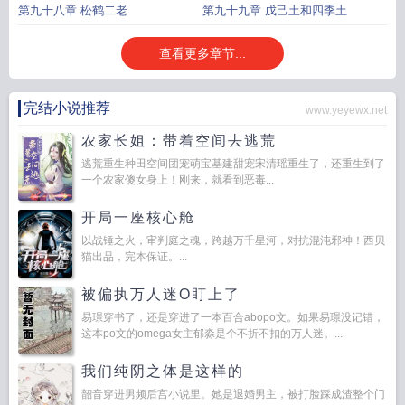
第九十八章 松鹤二老
第九十九章 戊己土和四季土
查看更多章节...
完结小说推荐
www.yeyewx.net
农家长姐：带着空间去逃荒
逃荒重生种田空间团宠萌宝基建甜宠宋清瑶重生了，还重生到了
一个农家傻女身上！刚来，就看到恶毒...
开局一座核心舱
以战锤之火，审判庭之魂，跨越万千星河，对抗混沌邪神！西贝
猫出品，完本保证。...
被偏执万人迷O盯上了
易璟穿书了，还是穿进了一本百合abopo文。如果易璟没记错，
这本po文的omega女主郁淼是个不折不扣的万人迷。...
我们纯阴之体是这样的
韶音穿进男频后宫小说里。她是退婚男主，被打脸踩成渣整个门