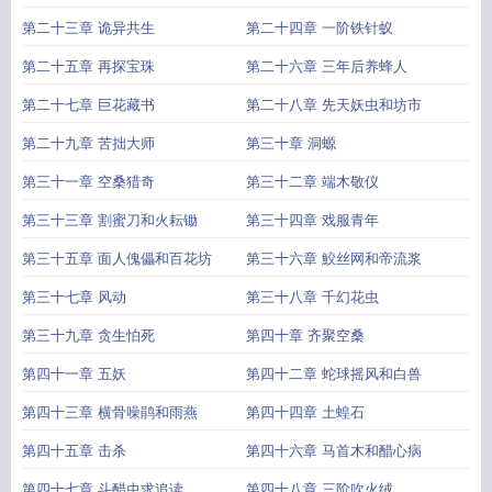
第二十三章 诡异共生
第二十四章 一阶铁针蚁
第二十五章 再探宝珠
第二十六章 三年后养蜂人
第二十七章 巨花藏书
第二十八章 先天妖虫和坊市
第二十九章 苦拙大师
第三十章 洞螈
第三十一章 空桑猎奇
第三十二章 端木敬仪
第三十三章 割蜜刀和火耘锄
第三十四章 戏服青年
第三十五章 面人傀儡和百花坊
第三十六章 鮫丝网和帝流浆
第三十七章 风动
第三十八章 千幻花虫
第三十九章 贪生怕死
第四十章 齐聚空桑
第四十一章 五妖
第四十二章 蛇球摇风和白兽
第四十三章 横骨噪鹃和雨燕
第四十四章 土蝗石
第四十五章 击杀
第四十六章 马首木和醋心病
第四十七章 斗醋虫求追读
第四十八章 三阶吹火绒